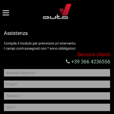
Le
tue
preferenze
di
consenso
Assistenza
Il
Compila il modulo per prenotare un intervento.
seguente
I campi contrassegnati con * sono obbligatori.
pannello
Servizio clienti
ti
consente
+39 366 4236556
di
esprimere
le
tue
preferenze
di
consenso
alle
tecnologie
di