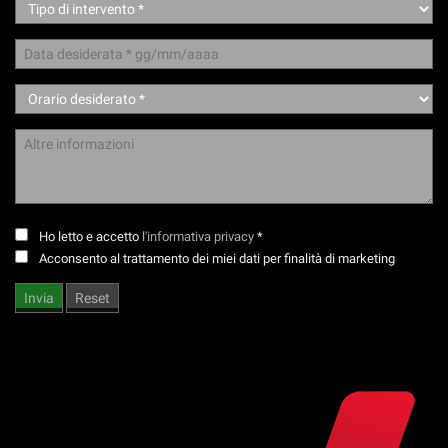
questi
strumenti
di
tracciamento
si
rimanda
alla
cookie
policy.
Puoi
rivedere
Ho letto e accetto
l'informativa privacy
*
e
modificare
Acconsento al trattamento dei miei dati per finalità di marketing
le
tue
scelte
in
qualsiasi
momento.