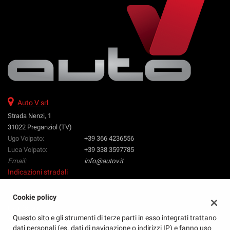
tta
ti
mpre
Cookie necessari
ilitato
Cookie delle preferenze
Cookie per il miglioramento dell'esperienza utente
Auto V srl
Strada Nenzi, 1
Cookie analitici
31022 Preganziol (TV)
Ugo Volpato:
+39 366 4236556
Luca Volpato:
Cookie di marketing
+39 338 3597785
Email:
info@autov.it
Indicazioni stradali
Leggi
la
Cookie policy
cookie
Dati fiscali:
policy
Questo sito e gli strumenti di terze parti in esso integrati trattano
Auto V Srl
dati personali (es. dati di navigazione o indirizzi IP) e fanno uso