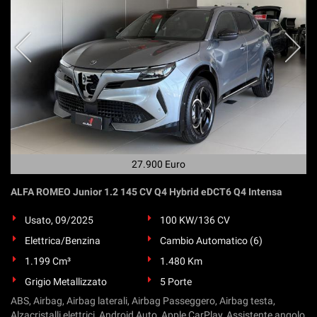
Salva
le
impostazioni
27.900 Euro
ALFA ROMEO Junior 1.2 145 CV Q4 Hybrid eDCT6 Q4 Intensa
Usato, 09/2025
100 KW/136 CV
Elettrica/Benzina
Cambio Automatico (6)
1.199 Cm³
1.480 Km
Grigio Metallizzato
5 Porte
ABS, Airbag, Airbag laterali, Airbag Passeggero, Airbag testa,
Alzacristalli elettrici, Android Auto, Apple CarPlay, Assistente angolo