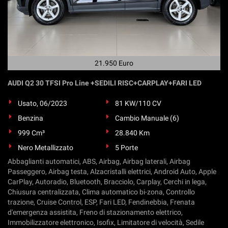
21.950 Euro
AUDI Q2 30 TFSI Pro Line +SEDILI RISC+CARPLAY+FARI LED
Usato, 06/2023
81 KW/110 CV
Benzina
Cambio Manuale (6)
999 Cm³
28.840 Km
Nero Metallizzato
5 Porte
Abbaglianti automatici, ABS, Airbag, Airbag laterali, Airbag
Passeggero, Airbag testa, Alzacristalli elettrici, Android Auto, Apple
CarPlay, Autoradio, Bluetooth, Bracciolo, Carplay, Cerchi in lega,
Chiusura centralizzata, Clima automatico bi-zona, Controllo
trazione, Cruise Control, ESP, Fari LED, Fendinebbia, Frenata
d'emergenza assistita, Freno di stazionamento elettrico,
Immobilizzatore elettronico, Isofix, Limitatore di velocità, Sedile