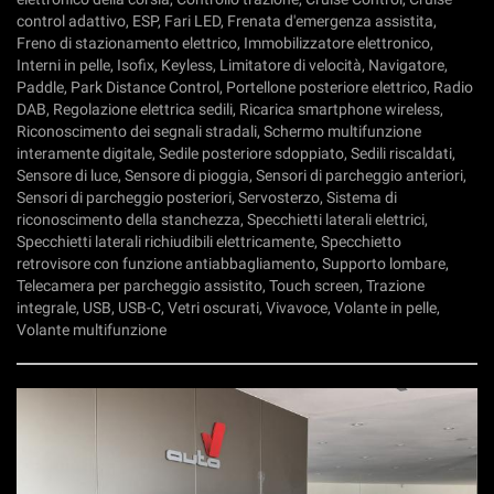
tta
control adattivo, ESP, Fari LED, Frenata d'emergenza assistita,
ti
Freno di stazionamento elettrico, Immobilizzatore elettronico,
Interni in pelle, Isofix, Keyless, Limitatore di velocità, Navigatore,
Paddle, Park Distance Control, Portellone posteriore elettrico, Radio
mpre
Cookie necessari
DAB, Regolazione elettrica sedili, Ricarica smartphone wireless,
ilitato
Riconoscimento dei segnali stradali, Schermo multifunzione
interamente digitale, Sedile posteriore sdoppiato, Sedili riscaldati,
Cookie delle preferenze
Sensore di luce, Sensore di pioggia, Sensori di parcheggio anteriori,
Sensori di parcheggio posteriori, Servosterzo, Sistema di
Cookie per il miglioramento dell'esperienza utente
riconoscimento della stanchezza, Specchietti laterali elettrici,
Specchietti laterali richiudibili elettricamente, Specchietto
retrovisore con funzione antiabbagliamento, Supporto lombare,
Cookie analitici
Telecamera per parcheggio assistito, Touch screen, Trazione
integrale, USB, USB-C, Vetri oscurati, Vivavoce, Volante in pelle,
Cookie di marketing
Volante multifunzione
Leggi
la
cookie
policy