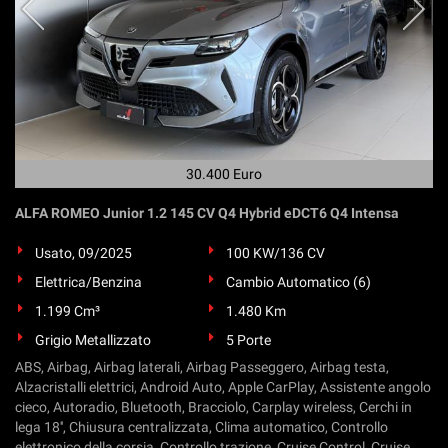
questi
strumenti
di
tracciamento
si
rimanda
alla
cookie
30.400 Euro
policy.
Puoi
ALFA ROMEO Junior 1.2 145 CV Q4 Hybrid eDCT6 Q4 Intensa
rivedere
e
Usato, 09/2025
100 KW/136 CV
modificare
le
Elettrica/Benzina
Cambio Automatico (6)
tue
1.199 Cm³
1.480 Km
scelte
in
Grigio Metallizzato
5 Porte
qualsiasi
ABS, Airbag, Airbag laterali, Airbag Passeggero, Airbag testa,
momento.
Alzacristalli elettrici, Android Auto, Apple CarPlay, Assistente angolo
cieco, Autoradio, Bluetooth, Bracciolo, Carplay wireless, Cerchi in
lega 18'', Chiusura centralizzata, Clima automatico, Controllo
elettronico della corsia, Controllo trazione, Cruise Control, Cruise