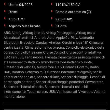
Usato, 04/2025
110 KW/150 CV
Diesel
Cambio Automatico (7)
1.968 Cm³
27.230 Km
Argento Metallizzato
5 Porte
ABS, Airbag, Airbag laterali, Airbag Passeggero, Airbag testa,
Alzacristalli elettrici, Android Auto, Apple CarPlay, Autoradio,
Bluetooth, Bracciolo, Carplay wireless, Cerchi in lega 18'', Chiusura
centralizzata, Clima automatico bi-zona, Controllo elettronico della
corsia, Controllo trazione, Cruise Control, Cruise control adattivo,
ESP, Fari LED, Fendinebbia, Frenata d'emergenza assistita, Freno di
stazionamento elettrico, Immobilizzatore elettronico, Isofix,
Limitatore di velocità, Navigatore, Park Distance Control, Radio
DAB, Ruotino, Schermo multifunzione interamente digitale, Sedile
posteriore sdoppiato, Sensore di luce, Sensore di pioggia, Sensori di
parcheggio anteriori, Sensori di parcheggio posteriori, Servosterzo,
Specchietti laterali elettrici, Specchietti laterali richiudibili
elettricamente, Touch screen, USB, Vetri oscurati, Vivavoce, Volante
multifunzione