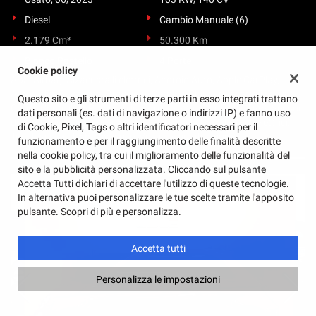
Diesel
Cambio Manuale (6)
2.179 Cm³
50.300 Km
Bianco Pastello
4 Porte
Cookie policy
ABS, Airbag, Alzacristalli elettrici, Android Auto, Apple CarPlay,
Autoradio, Bluetooth, Bracciolo, Carplay, Chiusura centralizzata,
Questo sito e gli strumenti di terze parti in esso integrati trattano
Cruise Control, ESP, Immobilizzatore elettronico, Radio DAB, Sensori
dati personali (es. dati di navigazione o indirizzi IP) e fanno uso
di parcheggio posteriori, Servosterzo, Specchietti laterali elettrici,
di Cookie, Pixel, Tags o altri identificatori necessari per il
Touch screen, USB, Vivavoce, Volante multifunzione
funzionamento e per il raggiungimento delle finalità descritte
nella cookie policy, tra cui il miglioramento delle funzionalità del
sito e la pubblicità personalizzata. Cliccando sul pulsante
Accetta Tutti dichiari di accettare l'utilizzo di queste tecnologie.
In alternativa puoi personalizzare le tue scelte tramite l'apposito
pulsante. Scopri di più e personalizza.
Accetta tutti
Personalizza le impostazioni