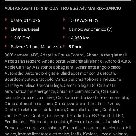
AUDI A5 Avant TDI S.tr. QUATTRO Busi Adv MATRIX+GANCIO
Usato, 01/2025
150 KW/204 CV
Elettrica/Diesel
Cambio Automatico (7)
1.968 Cm³
14.950 Km
Polvere Di Luna Metallizzato
5 Porte
360° camera, ABS, Adaptive Cruise Control, Airbag, Airbag laterali,
Airbag Passeggero, Airbag testa, Alzacristalli elettrici, Android Auto,
Apple CarPlay, Assistente abbaglianti, Assistente angolo cieco,
Autoradio, Autoradio digitale, Blind spot monitor, Bluetooth,
Boardcomputer, Bracciolo, Carica per smartphone a induzione,
Carplay wireless, Cerchi in lega, Cerchi in lega 18'', Chiamata
automatica per emergenze, Chiusura centralizzata, Chiusura
centralizzata senza chiave, Chiusura centralizzata telecomandata,
Clima automatico bi-zona, Climatizzatore automatico, 2 zone,
Controllo elettronico della corsia, Controllo trazione, Controllo
vocale, Cruise Control, Cruise control adattivo, ESP, Fari full-LED,
Fendinebbia, Filtro antiparticolato, Frecce direzionali dinamiche ,
Frenata d'emergenza assistita, Freno di stazionamento elettrico, Hill
holder, Immobilizzatore elettronico, Isofix, Keyless, Leve al volante,