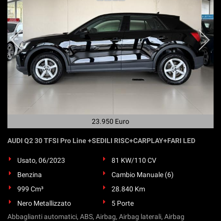
23.950 Euro
AUDI Q2 30 TFSI Pro Line +SEDILI RISC+CARPLAY+FARI LED
Usato, 06/2023
81 KW/110 CV
Benzina
Cambio Manuale (6)
999 Cm³
28.840 Km
Nero Metallizzato
5 Porte
Abbaglianti automatici, ABS, Airbag, Airbag laterali, Airbag