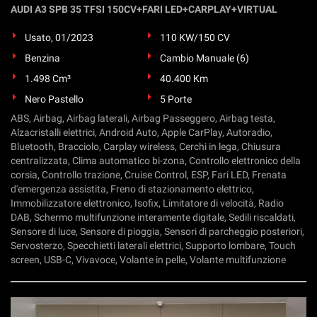
AUDI A3 SPB 35 TFSI 150CV+FARI LED+CARPLAY+VIRTUAL
Usato, 01/2023
110 KW/150 CV
Benzina
Cambio Manuale (6)
1.498 Cm³
40.400 Km
Nero Pastello
5 Porte
ABS, Airbag, Airbag laterali, Airbag Passeggero, Airbag testa,
Alzacristalli elettrici, Android Auto, Apple CarPlay, Autoradio,
Bluetooth, Bracciolo, Carplay wireless, Cerchi in lega, Chiusura
centralizzata, Clima automatico bi-zona, Controllo elettronico della
corsia, Controllo trazione, Cruise Control, ESP, Fari LED, Frenata
d'emergenza assistita, Freno di stazionamento elettrico,
Immobilizzatore elettronico, Isofix, Limitatore di velocità, Radio
DAB, Schermo multifunzione interamente digitale, Sedili riscaldati,
Sensore di luce, Sensore di pioggia, Sensori di parcheggio posteriori,
Servosterzo, Specchietti laterali elettrici, Supporto lombare, Touch
screen, USB-C, Vivavoce, Volante in pelle, Volante multifunzione