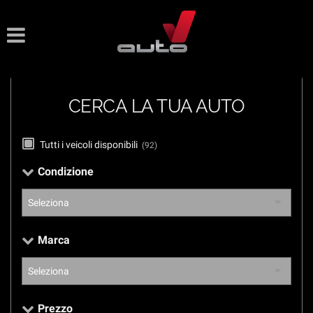
Le
tue
preferenze
di
consenso
CERCA LA TUA AUTO
Il
seguente
pannello
Tutti i veicoli disponibili
(92)
ti
consente
Condizione
di
esprimere
le
tue
preferenze
Marca
di
consenso
alle
tecnologie
di
Prezzo