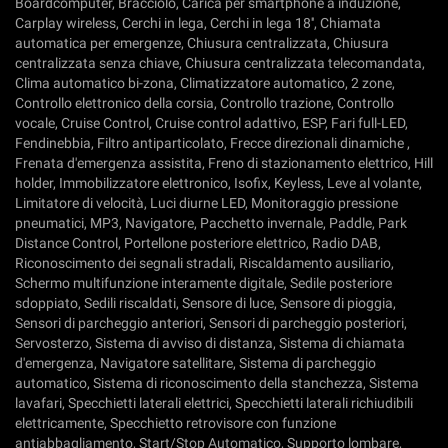
Boardcomputer, Bracciolo, Carica per smartphone a induzione,
Carplay wireless, Cerchi in lega, Cerchi in lega 18'', Chiamata
automatica per emergenze, Chiusura centralizzata, Chiusura
centralizzata senza chiave, Chiusura centralizzata telecomandata,
Clima automatico bi-zona, Climatizzatore automatico, 2 zone,
Controllo elettronico della corsia, Controllo trazione, Controllo
vocale, Cruise Control, Cruise control adattivo, ESP, Fari full-LED,
Fendinebbia, Filtro antiparticolato, Frecce direzionali dinamiche ,
Frenata d'emergenza assistita, Freno di stazionamento elettrico, Hill
holder, Immobilizzatore elettronico, Isofix, Keyless, Leve al volante,
Limitatore di velocità, Luci diurne LED, Monitoraggio pressione
pneumatici, MP3, Navigatore, Pacchetto invernale, Paddle, Park
Distance Control, Portellone posteriore elettrico, Radio DAB,
Riconoscimento dei segnali stradali, Riscaldamento ausiliario,
Schermo multifunzione interamente digitale, Sedile posteriore
sdoppiato, Sedili riscaldati, Sensore di luce, Sensore di pioggia,
Sensori di parcheggio anteriori, Sensori di parcheggio posteriori,
Servosterzo, Sistema di avviso di distanza, Sistema di chiamata
d'emergenza, Navigatore satellitare, Sistema di parcheggio
automatico, Sistema di riconoscimento della stanchezza, Sistema
lavafari, Specchietti laterali elettrici, Specchietti laterali richiudibili
elettricamente, Specchietto retrovisore con funzione
antiabbagliamento, Start/Stop Automatico, Supporto lombare,