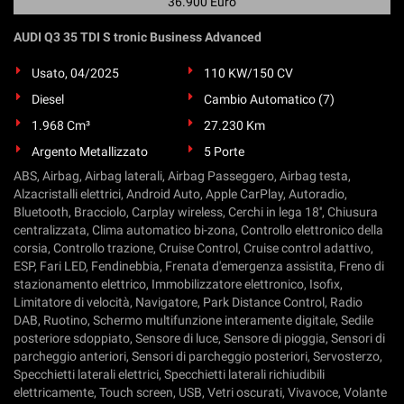
36.900 Euro
AUDI Q3 35 TDI S tronic Business Advanced
Usato, 04/2025
110 KW/150 CV
Diesel
Cambio Automatico (7)
1.968 Cm³
27.230 Km
Argento Metallizzato
5 Porte
ABS, Airbag, Airbag laterali, Airbag Passeggero, Airbag testa,
Alzacristalli elettrici, Android Auto, Apple CarPlay, Autoradio,
Bluetooth, Bracciolo, Carplay wireless, Cerchi in lega 18'', Chiusura
centralizzata, Clima automatico bi-zona, Controllo elettronico della
corsia, Controllo trazione, Cruise Control, Cruise control adattivo,
ESP, Fari LED, Fendinebbia, Frenata d'emergenza assistita, Freno di
stazionamento elettrico, Immobilizzatore elettronico, Isofix,
Limitatore di velocità, Navigatore, Park Distance Control, Radio
DAB, Ruotino, Schermo multifunzione interamente digitale, Sedile
posteriore sdoppiato, Sensore di luce, Sensore di pioggia, Sensori di
parcheggio anteriori, Sensori di parcheggio posteriori, Servosterzo,
Specchietti laterali elettrici, Specchietti laterali richiudibili
elettricamente, Touch screen, USB, Vetri oscurati, Vivavoce, Volante