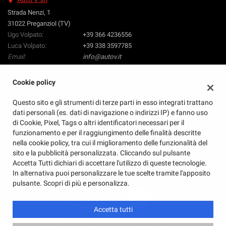
Salva
Strada Nenzi, 1
le
31022 Preganziol (TV)
impostazioni
Ugo Volpato:
+39 366 4236556
Luca Volpato:
+39 338 3597785
Email:
info@autov.it
Indicazioni stradali
Cookie policy
Questo sito e gli strumenti di terze parti in esso integrati trattano
Dati fiscali:
dati personali (es. dati di navigazione o indirizzi IP) e fanno uso
Auto V Srl
di Cookie, Pixel, Tags o altri identificatori necessari per il
Strada Nenzi, 1, Preganziol (TV)
funzionamento e per il raggiungimento delle finalità descritte
C.F/P.IVA:
04873760260
nella cookie policy, tra cui il miglioramento delle funzionalità del
REA:
TV - 405810
sito e la pubblicità personalizzata. Cliccando sul pulsante
Accetta Tutti dichiari di accettare l'utilizzo di queste tecnologie.
In alternativa puoi personalizzare le tue scelte tramite l'apposito
pulsante. Scopri di più e personalizza.
Accetta tutti
Copyright © 2026 GestionaleAuto.com S.r.l., Tutti i diritti riservati -