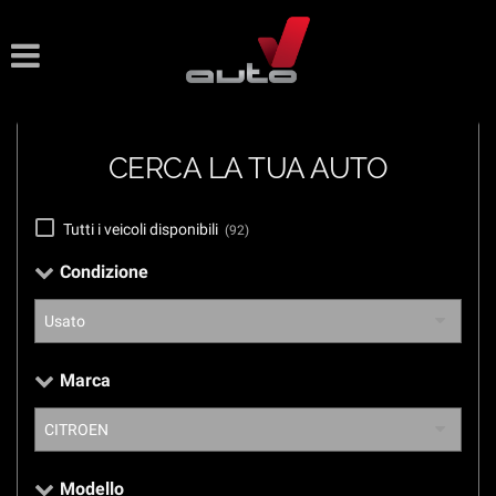
Le
tue
preferenze
di
consenso
CERCA LA TUA AUTO
Il
seguente
pannello
Tutti i veicoli disponibili
(92)
ti
consente
Condizione
di
esprimere
le
tue
preferenze
Marca
di
consenso
alle
tecnologie
di
Modello