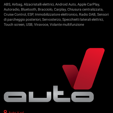
tta
ABS, Airbag, Alzacristalli elettrici, Android Auto, Apple CarPlay,
ti
Autoradio, Bluetooth, Bracciolo, Carplay, Chiusura centralizzata,
Cruise Control, ESP, Immobilizzatore elettronico, Radio DAB, Sensori
di parcheggio posteriori, Servosterzo, Specchietti laterali elettrici,
mpre
Cookie necessari
Touch screen, USB, Vivavoce, Volante multifunzione
ilitato
Cookie delle preferenze
Cookie per il miglioramento dell'esperienza utente
Cookie analitici
Cookie di marketing
Leggi
la
cookie
policy
Auto V srl