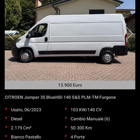
questi
strumenti
di
tracciamento
si
rimanda
alla
cookie
policy.
Puoi
rivedere
e
modificare
13.900 Euro
le
tue
CITROEN Jumper 35 BlueHDi 140 S&S PLM-TM Furgone
scelte
in
Usato, 06/2023
103 KW/140 CV
qualsiasi
momento.
Diesel
Cambio Manuale (6)
2.179 Cm³
50.300 Km
Bianco Pastello
4 Porte