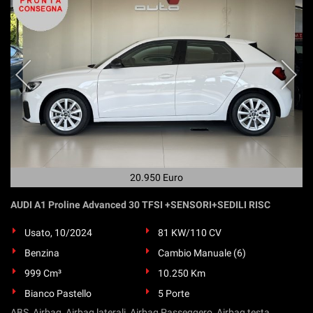
20.950 Euro
AUDI A1 Proline Advanced 30 TFSI +SENSORI+SEDILI RISC
Usato, 10/2024
81 KW/110 CV
Benzina
Cambio Manuale (6)
999 Cm³
10.250 Km
Bianco Pastello
5 Porte
ABS, Airbag, Airbag laterali, Airbag Passeggero, Airbag testa,