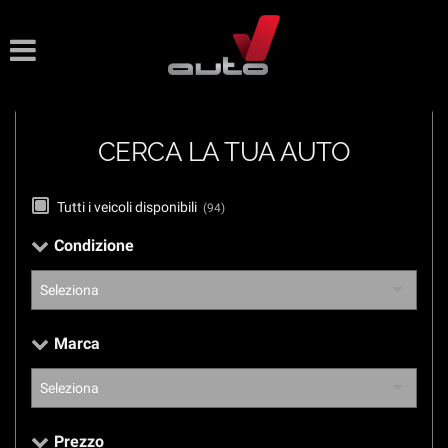
Le
tue
preferenze
di
consenso
CERCA LA TUA AUTO
Il
seguente
pannello
Tutti i veicoli disponibili
(94)
ti
consente
Condizione
di
esprimere
le
tue
preferenze
Marca
di
consenso
alle
tecnologie
di
Prezzo