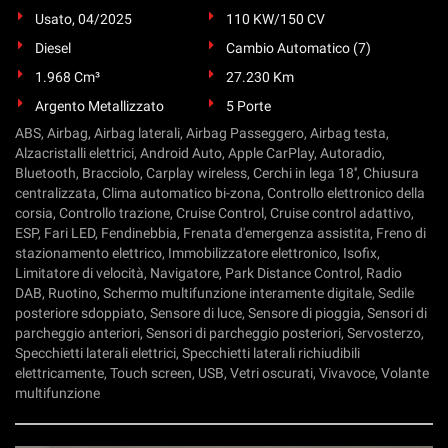
Usato, 04/2025
110 KW/150 CV
Diesel
Cambio Automatico (7)
1.968 Cm³
27.230 Km
Argento Metallizzato
5 Porte
ABS, Airbag, Airbag laterali, Airbag Passeggero, Airbag testa,
Alzacristalli elettrici, Android Auto, Apple CarPlay, Autoradio,
Bluetooth, Bracciolo, Carplay wireless, Cerchi in lega 18'', Chiusura
centralizzata, Clima automatico bi-zona, Controllo elettronico della
corsia, Controllo trazione, Cruise Control, Cruise control adattivo,
ESP, Fari LED, Fendinebbia, Frenata d'emergenza assistita, Freno di
stazionamento elettrico, Immobilizzatore elettronico, Isofix,
Limitatore di velocità, Navigatore, Park Distance Control, Radio
DAB, Ruotino, Schermo multifunzione interamente digitale, Sedile
posteriore sdoppiato, Sensore di luce, Sensore di pioggia, Sensori di
parcheggio anteriori, Sensori di parcheggio posteriori, Servosterzo,
Specchietti laterali elettrici, Specchietti laterali richiudibili
elettricamente, Touch screen, USB, Vetri oscurati, Vivavoce, Volante
multifunzione