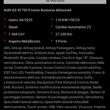
36.900 Euro
AUDI Q3 35 TDI S tronic Business Advanced
Usato, 04/2025
110 KW/150 CV
Diesel
Cambio Automatico (7)
1.968 Cm³
27.230 Km
Argento Metallizzato
5 Porte
ABS, Airbag, Airbag laterali, Airbag Passeggero, Airbag testa,
Alzacristalli elettrici, Android Auto, Apple CarPlay, Autoradio,
Bluetooth, Bracciolo, Carplay wireless, Cerchi in lega 18'', Chiusura
centralizzata, Clima automatico bi-zona, Controllo elettronico della
corsia, Controllo trazione, Cruise Control, Cruise control adattivo,
ESP, Fari LED, Fendinebbia, Frenata d'emergenza assistita, Freno di
stazionamento elettrico, Immobilizzatore elettronico, Isofix,
Limitatore di velocità, Navigatore, Park Distance Control, Radio
DAB, Ruotino, Schermo multifunzione interamente digitale, Sedile
posteriore sdoppiato, Sensore di luce, Sensore di pioggia, Sensori di
parcheggio anteriori, Sensori di parcheggio posteriori, Servosterzo,
Specchietti laterali elettrici, Specchietti laterali richiudibili
elettricamente, Touch screen, USB, Vetri oscurati, Vivavoce, Volante