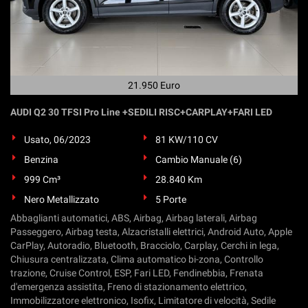
21.950 Euro
AUDI Q2 30 TFSI Pro Line +SEDILI RISC+CARPLAY+FARI LED
Usato, 06/2023
81 KW/110 CV
Benzina
Cambio Manuale (6)
999 Cm³
28.840 Km
Nero Metallizzato
5 Porte
Abbaglianti automatici, ABS, Airbag, Airbag laterali, Airbag
Passeggero, Airbag testa, Alzacristalli elettrici, Android Auto, Apple
CarPlay, Autoradio, Bluetooth, Bracciolo, Carplay, Cerchi in lega,
Chiusura centralizzata, Clima automatico bi-zona, Controllo
trazione, Cruise Control, ESP, Fari LED, Fendinebbia, Frenata
d'emergenza assistita, Freno di stazionamento elettrico,
Immobilizzatore elettronico, Isofix, Limitatore di velocità, Sedile