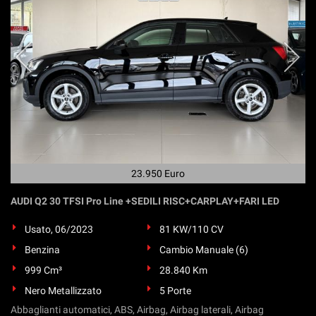
23.950 Euro
AUDI Q2 30 TFSI Pro Line +SEDILI RISC+CARPLAY+FARI LED
Usato, 06/2023
81 KW/110 CV
Benzina
Cambio Manuale (6)
999 Cm³
28.840 Km
Nero Metallizzato
5 Porte
Abbaglianti automatici, ABS, Airbag, Airbag laterali, Airbag