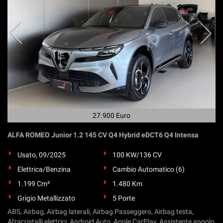
Salva
le
impostazioni
27.900 Euro
ALFA ROMEO Junior 1.2 145 CV Q4 Hybrid eDCT6 Q4 Intensa
Usato, 09/2025
100 KW/136 CV
Elettrica/Benzina
Cambio Automatico (6)
1.199 Cm³
1.480 Km
Grigio Metallizzato
5 Porte
ABS, Airbag, Airbag laterali, Airbag Passeggero, Airbag testa,
Alzacristalli elettrici, Android Auto, Apple CarPlay, Assistente angolo