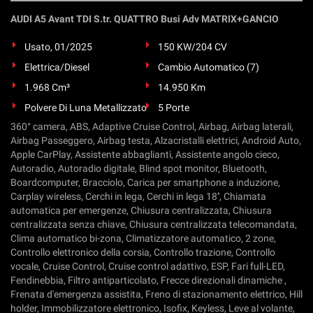
AUDI A5 Avant TDI S.tr. QUATTRO Busi Adv MATRIX+GANCIO
Usato, 01/2025
150 KW/204 CV
Elettrica/Diesel
Cambio Automatico (7)
1.968 Cm³
14.950 Km
Polvere Di Luna Metallizzato
5 Porte
360° camera, ABS, Adaptive Cruise Control, Airbag, Airbag laterali,
Airbag Passeggero, Airbag testa, Alzacristalli elettrici, Android Auto,
Apple CarPlay, Assistente abbaglianti, Assistente angolo cieco,
Autoradio, Autoradio digitale, Blind spot monitor, Bluetooth,
Boardcomputer, Bracciolo, Carica per smartphone a induzione,
Carplay wireless, Cerchi in lega, Cerchi in lega 18'', Chiamata
automatica per emergenze, Chiusura centralizzata, Chiusura
centralizzata senza chiave, Chiusura centralizzata telecomandata,
Clima automatico bi-zona, Climatizzatore automatico, 2 zone,
Controllo elettronico della corsia, Controllo trazione, Controllo
vocale, Cruise Control, Cruise control adattivo, ESP, Fari full-LED,
Fendinebbia, Filtro antiparticolato, Frecce direzionali dinamiche ,
Frenata d'emergenza assistita, Freno di stazionamento elettrico, Hill
holder, Immobilizzatore elettronico, Isofix, Keyless, Leve al volante,