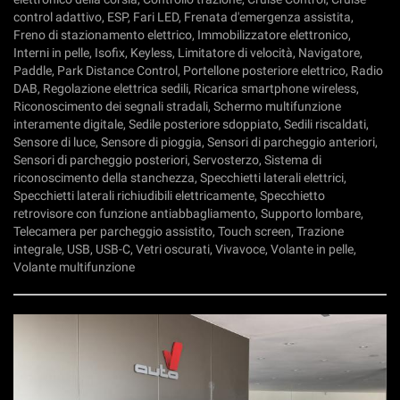
tta
control adattivo, ESP, Fari LED, Frenata d'emergenza assistita,
ti
Freno di stazionamento elettrico, Immobilizzatore elettronico,
Interni in pelle, Isofix, Keyless, Limitatore di velocità, Navigatore,
Paddle, Park Distance Control, Portellone posteriore elettrico, Radio
mpre
Cookie necessari
DAB, Regolazione elettrica sedili, Ricarica smartphone wireless,
ilitato
Riconoscimento dei segnali stradali, Schermo multifunzione
interamente digitale, Sedile posteriore sdoppiato, Sedili riscaldati,
Cookie delle preferenze
Sensore di luce, Sensore di pioggia, Sensori di parcheggio anteriori,
Sensori di parcheggio posteriori, Servosterzo, Sistema di
Cookie per il miglioramento dell'esperienza utente
riconoscimento della stanchezza, Specchietti laterali elettrici,
Specchietti laterali richiudibili elettricamente, Specchietto
retrovisore con funzione antiabbagliamento, Supporto lombare,
Cookie analitici
Telecamera per parcheggio assistito, Touch screen, Trazione
integrale, USB, USB-C, Vetri oscurati, Vivavoce, Volante in pelle,
Cookie di marketing
Volante multifunzione
Leggi
la
cookie
policy