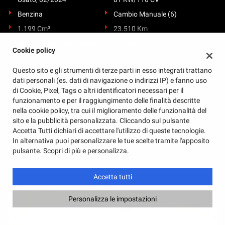
Benzina
Cambio Manuale (6)
1.199 Cm³
23.510 Km
Grigio Medio Metallizzato
5 Porte
Cookie policy
ABS, Airbag, Airbag laterali, Airbag Passeggero, Airbag testa,
Alzacristalli elettrici, Android Auto, Apple CarPlay, Autoradio,
Questo sito e gli strumenti di terze parti in esso integrati trattano
Bluetooth, Carplay, Cerchi in lega, Chiusura centralizzata, Clima
dati personali (es. dati di navigazione o indirizzi IP) e fanno uso
automatico, Controllo elettronico della corsia, Controllo trazione,
di Cookie, Pixel, Tags o altri identificatori necessari per il
Cruise Control, ESP, Fari LED, Fendinebbia, Immobilizzatore
funzionamento e per il raggiungimento delle finalità descritte
elettronico, Isofix, Limitatore di velocità, Radio DAB, Sedile
nella cookie policy, tra cui il miglioramento delle funzionalità del
posteriore sdoppiato, Sensore di luce, Sensore di pioggia, Sensori di
sito e la pubblicità personalizzata. Cliccando sul pulsante
parcheggio posteriori, Servosterzo, Sistema di riconoscimento della
Accetta Tutti dichiari di accettare l'utilizzo di queste tecnologie.
stanchezza, Specchietti laterali elettrici, Specchietti laterali
In alternativa puoi personalizzare le tue scelte tramite l'apposito
richiudibili elettricamente, Telecamera per parcheggio assistito,
pulsante. Scopri di più e personalizza.
Touch screen, USB, Vetri oscurati, Vivavoce, Volante multifunzione
Accetta tutti
Personalizza le impostazioni