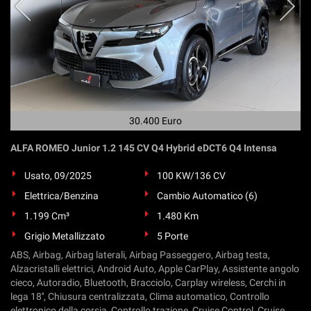
questi
strumenti
di
tracciamento
si
rimanda
alla
cookie
30.400 Euro
policy.
Puoi
ALFA ROMEO Junior 1.2 145 CV Q4 Hybrid eDCT6 Q4 Intensa
rivedere
e
Usato, 09/2025
100 KW/136 CV
modificare
le
Elettrica/Benzina
Cambio Automatico (6)
tue
1.199 Cm³
1.480 Km
scelte
in
Grigio Metallizzato
5 Porte
qualsiasi
ABS, Airbag, Airbag laterali, Airbag Passeggero, Airbag testa,
momento.
Alzacristalli elettrici, Android Auto, Apple CarPlay, Assistente angolo
cieco, Autoradio, Bluetooth, Bracciolo, Carplay wireless, Cerchi in
lega 18'', Chiusura centralizzata, Clima automatico, Controllo
elettronico della corsia, Controllo trazione, Cruise Control, Cruise