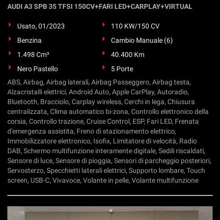
AUDI A3 SPB 35 TFSI 150CV+FARI LED+CARPLAY+VIRTUAL
Usato, 01/2023
110 KW/150 CV
Benzina
Cambio Manuale (6)
1.498 Cm³
40.400 Km
Nero Pastello
5 Porte
ABS, Airbag, Airbag laterali, Airbag Passeggero, Airbag testa,
Alzacristalli elettrici, Android Auto, Apple CarPlay, Autoradio,
Bluetooth, Bracciolo, Carplay wireless, Cerchi in lega, Chiusura
centralizzata, Clima automatico bi-zona, Controllo elettronico della
corsia, Controllo trazione, Cruise Control, ESP, Fari LED, Frenata
d'emergenza assistita, Freno di stazionamento elettrico,
Immobilizzatore elettronico, Isofix, Limitatore di velocità, Radio
DAB, Schermo multifunzione interamente digitale, Sedili riscaldati,
Sensore di luce, Sensore di pioggia, Sensori di parcheggio posteriori,
Servosterzo, Specchietti laterali elettrici, Supporto lombare, Touch
screen, USB-C, Vivavoce, Volante in pelle, Volante multifunzione