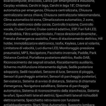
Boardcomputer, Bracciolo, Carica per smartphone a induzione,
Carplay wireless, Cerchi in lega, Cerchi in lega 18'', Chiamata
automatica per emergenze, Chiusura centralizzata, Chiusura
centralizzata senza chiave, Chiusura centralizzata telecomandata,
Clima automatico bi-zona, Climatizzatore automatico, 2 zone,
Controllo elettronico della corsia, Controllo trazione, Controllo
vocale, Cruise Control, Cruise control adattivo, ESP, Fari full-LED,
Fendinebbia, Filtro antiparticolato, Frecce direzionali dinamiche ,
Frenata d'emergenza assistita, Freno di stazionamento elettrico, Hill
holder, Immobilizzatore elettronico, Isofix, Keyless, Leve al volante,
Limitatore di velocità, Luci diurne LED, Monitoraggio pressione
pneumatici, MP3, Navigatore, Pacchetto invernale, Paddle, Park
Distance Control, Portellone posteriore elettrico, Radio DAB,
Riconoscimento dei segnali stradali, Riscaldamento ausiliario,
Schermo multifunzione interamente digitale, Sedile posteriore
sdoppiato, Sedili riscaldati, Sensore di luce, Sensore di pioggia,
Sensori di parcheggio anteriori, Sensori di parcheggio posteriori,
Servosterzo, Sistema di avviso di distanza, Sistema di chiamata
d'emergenza, Navigatore satellitare, Sistema di parcheggio
automatico, Sistema di riconoscimento della stanchezza, Sistema
lavafari, Specchietti laterali elettrici, Specchietti laterali richiudibili
elettricamente, Specchietto retrovisore con funzione
antiabbagliamento, Start/Stop Automatico, Supporto lombare,