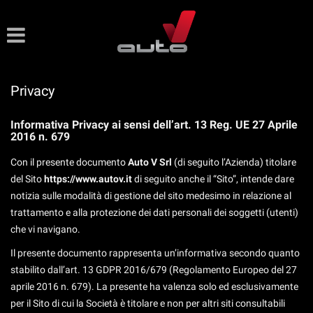
Le
tue
preferenze
di
consenso
Privacy
Il
seguente
Informativa Privacy ai sensi dell’art. 13 Reg. UE 27 Aprile
2016 n. 679
pannello
ti
Con il presente documento
Auto V Srl
(di seguito l’Azienda) titolare
consente
di
del Sito
https://www.autov.it
di seguito anche il “Sito”, intende dare
esprimere
notizia sulle modalità di gestione del sito medesimo in relazione al
le
trattamento e alla protezione dei dati personali dei soggetti (utenti)
tue
che vi navigano.
preferenze
di
Il presente documento rappresenta un’informativa secondo quanto
consenso
stabilito dall’art. 13 GDPR 2016/679 (Regolamento Europeo del 27
alle
aprile 2016 n. 679). La presente ha valenza solo ed esclusivamente
tecnologie
per il Sito di cui la Società è titolare e non per altri siti consultabili
di