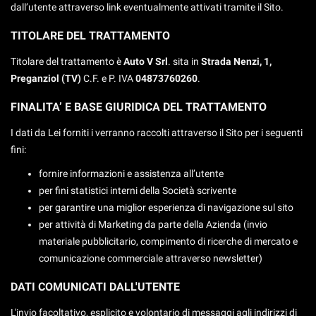
tracciamento
dall’utente attraverso link eventualmente attivati tramite il Sito.
che
adottiamo
TITOLARE DEL TRATTAMENTO
per
Titolare del trattamento è
offrire
Auto V Srl
. sita in
Strada Nenzi, 1,
le
Preganziol (TV)
C.F. e P. IVA
04873760260
.
funzionalità
e
FINALITA’ E BASE GIURIDICA DEL TRATTAMENTO
svolgere
le
I dati da Lei forniti i verranno raccolti attraverso il Sito per i seguenti
attività
fini:
di
fornire informazioni e assistenza all’utente
seguito
descritte.
per fini statistici interni della Società scrivente
Per
per garantire una miglior esperienza di navigazione sul sito
ottenere
per attività di Marketing da parte della Azienda (invio
maggiori
materiale pubblicitario, compimento di ricerche di mercato e
informazioni
comunicazione commerciale attraverso newsletter)
sull'utilità
e
DATI COMUNICATI DALL'UTENTE
sul
funzionamento
L'invio facoltativo, esplicito e volontario di messaggi agli indirizzi di
di