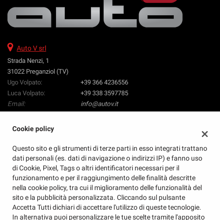
Auto V srl
Strada Nenzi, 1
31022 Preganziol (TV)
Ugo Volpato:
+39 366 4236556
Luca Volpato:
+39 338 3597785
Email:
info@autov.it
Indicazioni stradali
Cookie policy
Questo sito e gli strumenti di terze parti in esso integrati trattano
Dati fiscali:
dati personali (es. dati di navigazione o indirizzi IP) e fanno uso
Auto V Srl
di Cookie, Pixel, Tags o altri identificatori necessari per il
Strada Nenzi, 1, Preganziol (TV)
funzionamento e per il raggiungimento delle finalità descritte
C.F/P.IVA:
04873760260
nella cookie policy, tra cui il miglioramento delle funzionalità del
REA:
TV - 405810
sito e la pubblicità personalizzata. Cliccando sul pulsante
Accetta Tutti dichiari di accettare l'utilizzo di queste tecnologie.
In alternativa puoi personalizzare le tue scelte tramite l'apposito