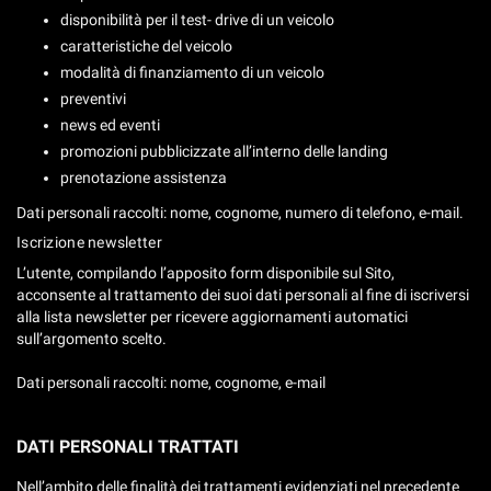
tta
disponibilità per il test- drive di un veicolo
ti
caratteristiche del veicolo
modalità di finanziamento di un veicolo
mpre
Cookie necessari
preventivi
ilitato
news ed eventi
promozioni pubblicizzate all’interno delle landing
Cookie delle preferenze
prenotazione assistenza
Dati personali raccolti: nome, cognome, numero di telefono, e-mail.
Cookie per il miglioramento dell'esperienza utente
Iscrizione newsletter
Cookie analitici
L’utente, compilando l’apposito form disponibile sul Sito,
acconsente al trattamento dei suoi dati personali al fine di iscriversi
alla lista newsletter per ricevere aggiornamenti automatici
Cookie di marketing
sull’argomento scelto.
Dati personali raccolti: nome, cognome, e-mail
Leggi
la
cookie
DATI PERSONALI TRATTATI
policy
Nell’ambito delle finalità dei trattamenti evidenziati nel precedente