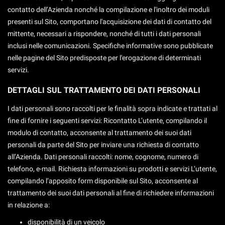
contatto dell’Azienda nonché la compilazione e l'inoltro dei moduli
questi
strumenti
presenti sul Sito, comportano l'acquisizione dei dati di contatto del
di
mittente, necessari a rispondere, nonché di tutti i dati personali
tracciamento
inclusi nelle comunicazioni. Specifiche informative sono pubblicate
si
nelle pagine del Sito predisposte per l'erogazione di determinati
rimanda
servizi.
alla
cookie
DETTAGLI SUL TRATTAMENTO DEI DATI PERSONALI
policy.
Puoi
I dati personali sono raccolti per le finalità sopra indicate e trattati al
rivedere
e
fine di fornire i seguenti servizi: Ricontatto L’utente, compilando il
modificare
modulo di contatto, acconsente al trattamento dei suoi dati
le
personali da parte del Sito per inviare una richiesta di contatto
tue
all’Azienda. Dati personali raccolti: nome, cognome, numero di
scelte
telefono, e-mail. Richiesta informazioni su prodotti e servizi L’utente,
in
qualsiasi
compilando l’apposito form disponibile sul Sito, acconsente al
momento.
trattamento dei suoi dati personali al fine di richiedere informazioni
in relazione a:
disponibilità di un veicolo