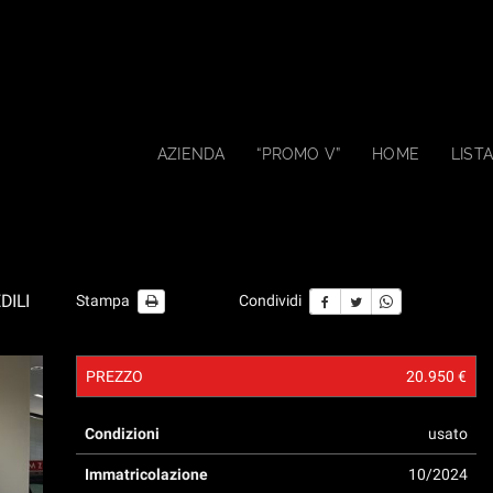
AZIENDA
“PROMO V”
HOME
LISTA
DILI
Stampa
Condividi
PREZZO
20.950 €
Condizioni
usato
Immatricolazione
10/2024