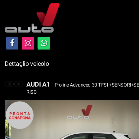
Le
tue
preferenze
di
consenso
Il
seguente
pannello
Dettaglio veicolo
ti
consente
di
AUDI A1
Proline Advanced 30 TFSI +SENSORI+SE
esprimere
RISC
le
tue
preferenze
di
consenso
alle
tecnologie
di