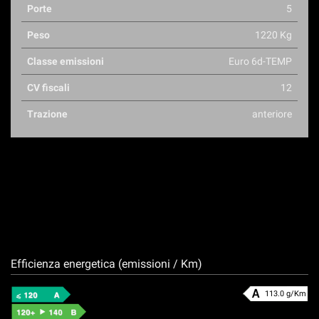
Porte
5
Peso
1220 Kg
Classe emissioni
Euro 6d-TEMP
CV fiscali
12
Trazione
anteriore
Efficienza energetica (emissioni / Km)
113.0 g/Km