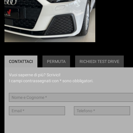
CONTATTACI
PERMUTA
RICHIEDI TEST DRIVE
Vuoi saperne di più? Scrivici!
I campi contrassegnati con * sono obbligatori.