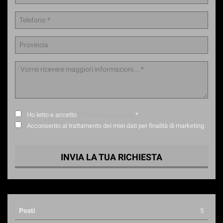
Ho letto e accetto
l'informativa privacy
*
Acconsento al trattamento dei miei dati per finalità di marketing
INVIA LA TUA RICHIESTA
Posti
5