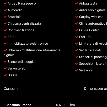
Airbag Passeggero
Airbag testa
questi
strumenti
Autoradio
Autoradio digitale
di
Bracciolo
Carplay wireless
tracciamento
Chiusura centralizzata
Clima automatico 
si
rimanda
Controllo trazione
Cruise Control
alla
ESP
Fari LED
cookie
policy.
Immobilizzatore elettronico
Limitatore di veloci
Puoi
Schermo multifunzione interamente
Sedili riscaldati
rivedere
digitale
Sensori di parchegg
e
Sensore di pioggia
modificare
Specchietti laterali e
le
Servosterzo
Vivavoce
tue
USB-C
scelte
in
qualsiasi
Consumi
Dimensioni es
momento.
Consumo urbano
6.6 l/100 km