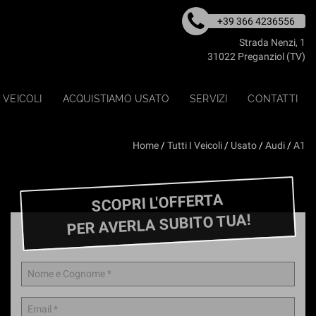
+39 366 4236556
Strada Nenzi, 1
31022 Preganziol (TV)
 VEICOLI
ACQUISTIAMO USATO
SERVIZI
CONTATTI
Home
/
Tutti I Veicoli
/
Usato
/
Audi
/
A1
SCOPRI L'OFFERTA
PER AVERLA SUBITO TUA!