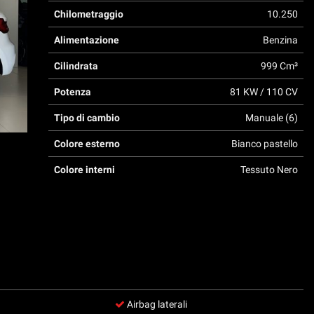
Chilometraggio
10.250
Alimentazione
Benzina
Cilindrata
999 Cm³
Potenza
81 KW / 110 CV
Tipo di cambio
Manuale (6)
Colore esterno
Bianco pastello
Colore interni
Tessuto Nero
Airbag laterali