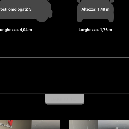
osti omologati: 5
Altezza: 1,48 m
unghezza: 4,04 m
Larghezza: 1,76 m
LEGGI TUTTO...