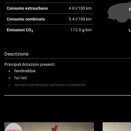
tta
ti
Consumo extraurbano
4.6 l/100 km
P
Consumo combinato
5.4 l/100 km
Emissioni CO
113.0 g/km
mpre
L
Cookie necessari
2
ilitato
Cookie delle preferenze
Descrizione
Cookie per il miglioramento dell'esperienza utente
Principali dotazioni presenti:
fendinebbia
Cookie analitici
fari led
sensori parcheggio anteriori e posteriori
Cookie di marketing
cerchi in lega 16"
radio touch con ricezione dab
bluetooth
carplay wireless
clima automatico bizona
sedili anteriori riscaldati