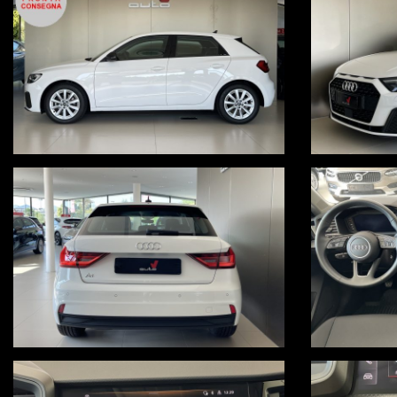
cruise control adattivo
limitatore di velocità
controllo elettronico della corsia
Audi pre sense
sensori luce e pioggia
bracciolo anteriore
OFFERTA ABBINATA A PROMO V, VALIDA FINO AL 14/08/2026 ES
Per ulteriori informazioni, visita il nostro sito www.autov.it
Condizioni chiare, certe e trasparenti
Permutiamo o rottamiamo il tuo usato
Consegna a domicilio in tutta Italia, isole comprese, salvo accordo ec
Visita il nostro sito www.autov.it
Decliniamo ogni responsabilità per eventuali involontari errori inserit
PER INFO UGO 3664236556 - LUCA 3383597785