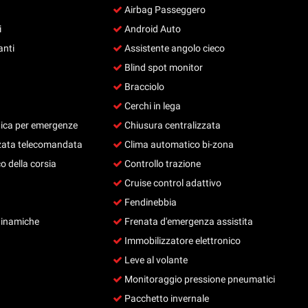
Airbag Passeggero
i
Android Auto
anti
Assistente angolo cieco
Blind spot monitor
Bracciolo
Cerchi in lega
ca per emergenze
Chiusura centralizzata
zata telecomandata
Clima automatico bi-zona
o della corsia
Controllo trazione
Cruise control adattivo
Fendinebbia
dinamiche
Frenata d'emergenza assistita
Immobilizzatore elettronico
Leve al volante
Monitoraggio pressione pneumatici
Pacchetto invernale