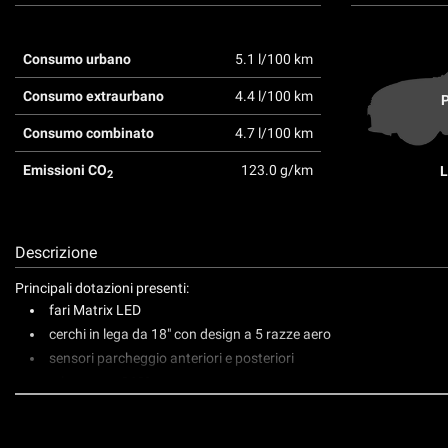
Consumo urbano
5.1 l/100 km
Consumo extraurbano
4.4 l/100 km
P
Consumo combinato
4.7 l/100 km
Emissioni CO
123.0 g/km
L
2
Descrizione
Principali dotazioni presenti:
fari Matrix LED
cerchi in lega da 18" con design a 5 razze aero
sensori parcheggio anteriori e posteriori
telecamera 360°
vetri posteriori oscurati
sedili sportivi in tessuto Passage