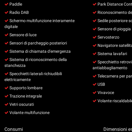
tta
Paddle
Park Distance Cont
ti
Radio DAB
Riconoscimento dei 
Schermo multifunzione interamente
Sedile posteriore s
digitale
Sensore di pioggia
mpre
Cookie necessari
Sensore di luce
ilitato
Servosterzo
Sensori di parcheggio posteriori
Navigatore satellit
Cookie delle preferenze
Sistema di chiamata d'emergenza
Sistema lavafari
Sistema di riconoscimento della
Specchietto retrov
Cookie per il miglioramento dell'esperienza utente
stanchezza
antiabbagliamento
Specchietti laterali richiudibili
Telecamera per par
Cookie analitici
elettricamente
USB
Supporto lombare
Cookie di marketing
Vivavoce
Trazione integrale
Volante riscaldabil
Vetri oscurati
Volante multifunzione
Consumi
Dimensioni es