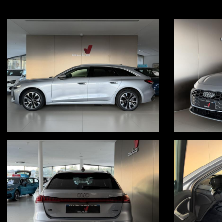
Audi virtual cockpit plus
radio touch con ricezione dab, bluetooth, carplay wireless e navi
ricarica smartphone wireless
controllo elettronico della corsia
cruise control addattivo
alert angolo cieco
sistema si assistenza alla frenata d'emergenza anteriore
sistema di ausilio al parcheggio Plus
keyless
portellone posteriore elettrico
Audi drive select
clima automatico bizona con sedili anteriori riscaldati
gancio traino elettrico
riscaldamento autonomo
OFFERTA ABBINATA A PROMO V, VALIDA ESCLUSIVAMENTE CON S
Per ulteriori informazioni, visita il nostro sito www.autov.it
Condizioni chiare, certe e trasparenti
Permutiamo o rottamiamo il tuo usato