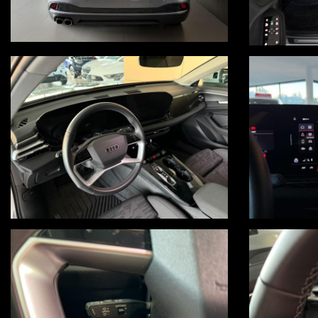
Consegna a domicilio in tutta Italia, isole comprese, salvo accordo ec
Visita il nostro sito www.autov.it
Decliniamo ogni responsabilità per eventuali involontari errori inserit
PER INFO UGO 3664236556 - LUCA 3383597785