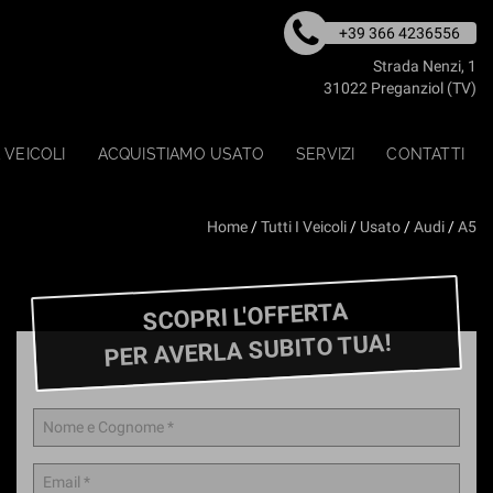
+39 366 4236556
Strada Nenzi, 1
31022 Preganziol (TV)
 VEICOLI
ACQUISTIAMO USATO
SERVIZI
CONTATTI
Home
/
Tutti I Veicoli
/
Usato
/
Audi
/
A5
SCOPRI L'OFFERTA
PER AVERLA SUBITO TUA!