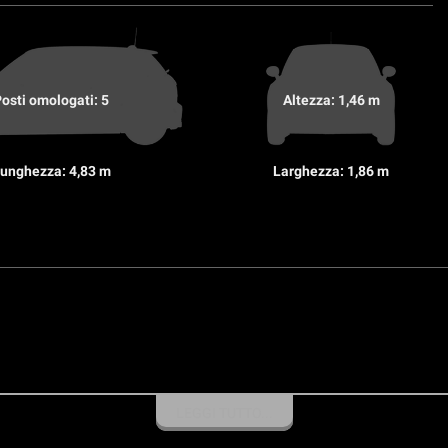
osti omologati: 5
Altezza: 1,46 m
unghezza: 4,83 m
Larghezza: 1,86 m
LEGGI TUTTO...