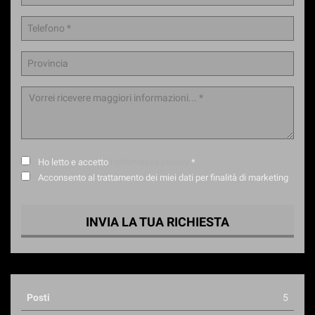
Ho letto e accetto
l'informativa privacy
*
Acconsento al trattamento dei miei dati per finalità di marketing
INVIA LA TUA RICHIESTA
Posti
5