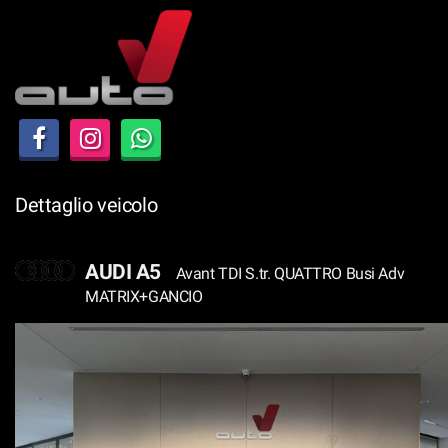
Le
tue
preferenze
di
consenso
Il
seguente
pannello
Dettaglio veicolo
ti
consente
di
AUDI A5
Avant TDI S.tr. QUATTRO Busi Adv
esprimere
MATRIX+GANCIO
le
tue
preferenze
di
consenso
alle
tecnologie
di