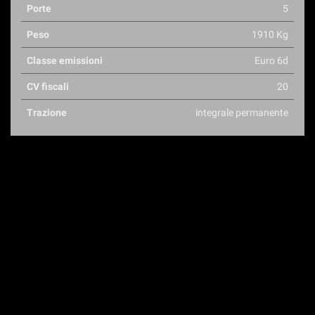
Porte
5
Peso
1910 Kg
Classe emissioni
Euro 6d
CV fiscali
20
Trazione
integrale permanente