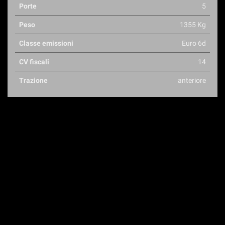
Porte
5
Peso
1355 Kg
Classe emissioni
Euro 6d
CV fiscali
14
Trazione
anteriore