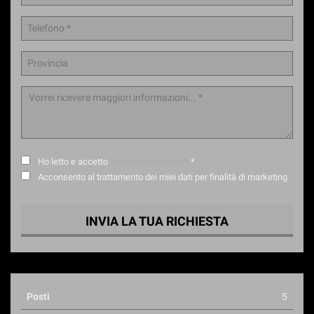
Ho letto e accetto
l'informativa privacy
*
Acconsento al trattamento dei miei dati per finalità di marketing
INVIA LA TUA RICHIESTA
Posti
5