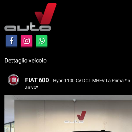
Le
tue
preferenze
di
consenso
Il
seguente
pannello
Dettaglio veicolo
ti
consente
di
FIAT 600
Hybrid 100 CV DCT MHEV La Prima *in
esprimere
arrivo*
le
tue
preferenze
di
consenso
alle
tecnologie
di