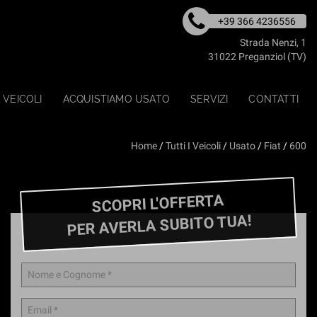
+39 366 4236556
Strada Nenzi, 1
31022 Preganziol (TV)
 VEICOLI
ACQUISTIAMO USATO
SERVIZI
CONTATTI
Home
/
Tutti I Veicoli
/
Usato
/
Fiat
/
600
SCOPRI L'OFFERTA
PER AVERLA SUBITO TUA!