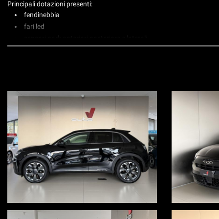
Principali dotazioni presenti:
fendinebbia
fari led
sensori park anteriori posteriore e laterali
telecamera posteriore
cerchi in lega 18" diamantati
vetri posteriori oscurati
interni in pelle e tessuto beige con monogramma Fiat
radio touch con ricezione dab
bluetooth
carplay wireless
navigatore
clima automatico
sedili anteriori riscaldati
carica smartphone wireless
controllo elettronico della corsia
limitatore di velocità
cruise control adattivo
alert punto cieco