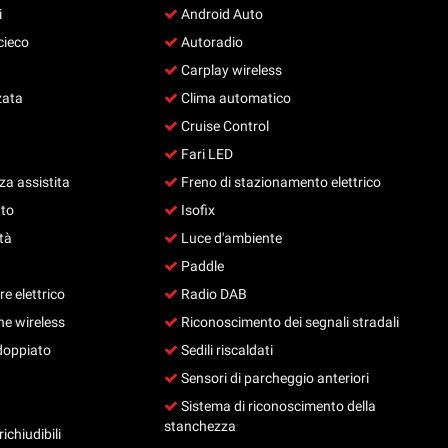
i
Android Auto
cieco
Autoradio
Carplay wireless
zata
Clima automatico
Cruise Control
Fari LED
a assistita
Freno di stazionamento elettrico
uto
Isofix
tà
Luce d'ambiente
Paddle
e elettrico
Radio DAB
e wireless
Riconoscimento dei segnali stradali
doppiato
Sedili riscaldati
Sensori di parcheggio anteriori
Sistema di riconoscimento della
stanchezza
richiudibili