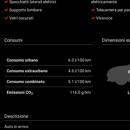
tta
Specchietti laterali elettrici
elettricamente
ti
Supporto lombare
Telecamera per par
Vetri oscurati
Vivavoce
mpre
Cookie necessari
ilitato
Consumi
Dimensioni es
Cookie delle preferenze
Consumo urbano
6.0 l/100 km
Cookie per il miglioramento dell'esperienza utente
Consumo extraurbano
4.6 l/100 km
P
Cookie analitici
Consumo combinato
5.1 l/100 km
Cookie di marketing
Emissioni CO
116.0 g/km
L
2
Descrizione
Auto in arrivo