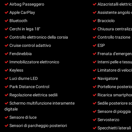
Airbag Passeggero
Alzacristalli elettric
questi
strumenti
Apple CarPlay
Assistente angolo 
di
Bluetooth
Bracciolo
tracciamento
Cerchi in lega 18''
Chiusura centraliz
si
rimanda
Controllo elettronico della corsia
Controllo trazione
alla
Cruise control adattivo
ESP
cookie
policy.
Fendinebbia
Frenata d'emergenz
Puoi
Immobilizzatore elettronico
Interni pelle e tess
rivedere
Keyless
Limitatore di veloci
e
modificare
Luci diurne LED
Navigatore
le
Park Distance Control
Portellone posterior
tue
scelte
Regolazione elettrica sedili
Ricarica smartphon
in
Schermo multifunzione interamente
Sedile posteriore s
qualsiasi
digitale
Sensore di pioggia
momento.
Sensore di luce
Servosterzo
Sensori di parcheggio posteriori
Specchietti laterali 