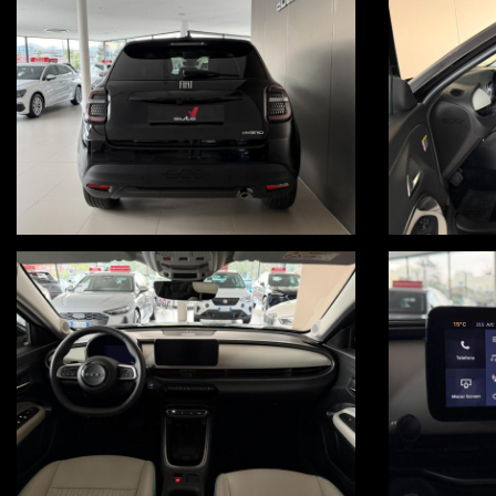
frenata d'emergenza assistita
keyless
paddle
sedile guida regolabile elettricamente con supporto lombare
sensori luce e pioggia
specchio retrovisore interno elettrocromico
specchi retrovisori esterni regolabili e ripiegabili elettricamente
portellone posteriore elettrico
OFFERTA ABBINATA A PROMO V, VALIDA ESCLUSIVAMENTE CON S
Per ulteriori informazioni, visita il nostro sito www.autov.it
Condizioni chiare, certe e trasparenti
Permutiamo o rottamiamo il tuo usato
Consegna a domicilio in tutta Italia, isole comprese, salvo accordo ec
Visita in nostro sito www.autov.it molte foto disponibili
Decliniamo ogni responsabilità per eventuali involontari errori inserit
PER INFO UGO 3664236556 - LUCA 3383597785