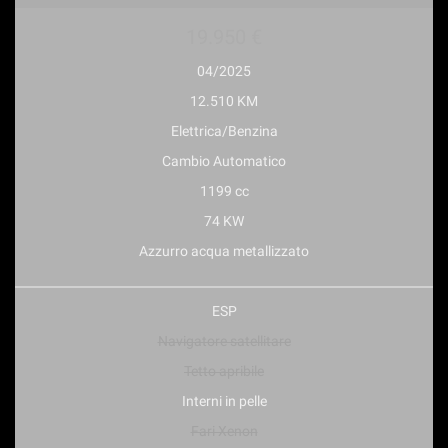
19.950 €
04/2025
12.510 KM
Elettrica/Benzina
Cambio Automatico
1199 cc
74 KW
Azzurro acqua metallizzato
ESP
Navigatore satellitare
Tetto apribile
Interni in pelle
Fari Xenon