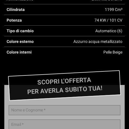
questi
Cilindrata
1199 Cm³
strumenti
di
Potenza
74 KW / 101 CV
tracciamento
si
Tipo di cambio
Automatico (6)
rimanda
alla
Colore esterno
Azzurro acqua metallizzato
cookie
policy.
Colore interni
Pelle Beige
Puoi
rivedere
e
modificare
SCOPRI L'OFFERTA
le
tue
PER AVERLA SUBITO TUA!
scelte
in
qualsiasi
momento.