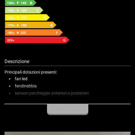
Descrizione
Principali dotazioni presenti:
fari led
fendinebbia
sensori parcheggio anteriori e posteriori
telecamera posteriore
cerchi in lega 18"
LEGGI TUTTO...
vetri posteriori oscurati
interni in pelle con monogramma FIAT
sedile di guida regolabile elettricamente con funzione