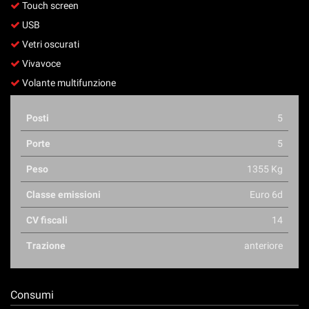
Touch screen
USB
Vetri oscurati
Vivavoce
Volante multifunzione
Posti
5
Porte
5
Peso
1355 Kg
Classe emissioni
Euro 6d
CV fiscali
14
Trazione
anteriore
Consumi