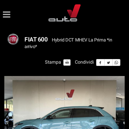
Le
tue
preferenze
di
consenso
FIAT 600
Hybrid DCT MHEV La Prima *in
Il
arrivo*
seguente
pannello
Stampa
Condividi
ti
consente
di
esprimere
le
tue
preferenze
di
consenso
alle
tecnologie
di