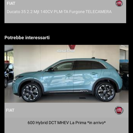
FIAT
Ducato 35 2.2 Mjt 140CV PLM-TA Furgone TELECAMERA
T
Potrebbe interessarti
FIAT
600 Hybrid DCT MHEV La Prima *in arrivo*