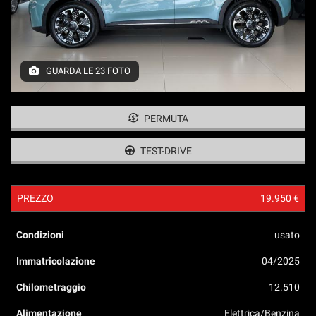
tracciamento
che
adottiamo
per
offrire
GUARDA LE 23 FOTO
le
funzionalità
e
svolgere
PERMUTA
le
attività
TEST-DRIVE
di
seguito
descritte.
PREZZO
19.950 €
Per
ottenere
maggiori
Condizioni
usato
informazioni
sull'utilità
Immatricolazione
04/2025
e
Chilometraggio
12.510
sul
funzionamento
Alimentazione
Elettrica/Benzina
di