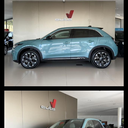
massaggio
radio touch con ricezione dab
bluetooth
carplay wireless
navigatore
clima automatico
sedili anteriori riscaldati
paddle
controllo elettronico della corsia
frenata d'emergenza assistita
cruise control adattivo
limitatore di velocità
alert punto cieco
sensori luce e pioggia
ricarica smartphone wireless
specchi retrovisori esterni regolabili e ripiegabili elettricamente
portellone posteriore elettrico