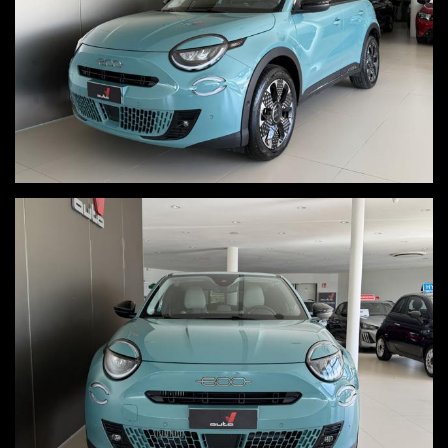
OFFERTA ABBINATA A PROMO V, VALIDA ESCLUSIVAMENTE CON
SOTTOSCRIZIONE DI UN FINANZIAMENTO
Per ulteriori informazioni, visita il nostro sito www.autov.it
Condizioni chiare, certe e trasparenti
Permutiamo o rottamiamo il tuo usato
Consegna a domicilio in tutta Italia, isole comprese, salvo accordo
economico
Visita in nostro sito www.autov.it molte foto disponibili
Decliniamo ogni responsabilità per eventuali involontari errori
inseriti nell'annuncio, i quali non rappresentano un impegno
contrattuale
PER INFO UGO 3664236556 - LUCA 3383597785