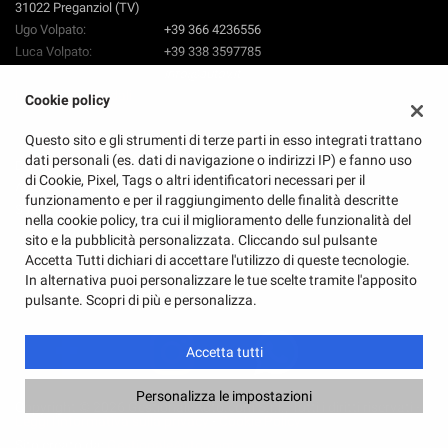
31022 Preganziol (TV)
Ugo Volpato:
+39 366 4236556
Luca Volpato:
+39 338 3597785
Email:
info@autov.it
Indicazioni stradali
Cookie policy
Questo sito e gli strumenti di terze parti in esso integrati trattano
dati personali (es. dati di navigazione o indirizzi IP) e fanno uso
Dati fiscali:
di Cookie, Pixel, Tags o altri identificatori necessari per il
Auto V Srl
funzionamento e per il raggiungimento delle finalità descritte
Strada Nenzi, 1, Preganziol (TV)
nella cookie policy, tra cui il miglioramento delle funzionalità del
C.F/P.IVA:
04873760260
sito e la pubblicità personalizzata. Cliccando sul pulsante
REA:
TV - 405810
Accetta Tutti dichiari di accettare l'utilizzo di queste tecnologie.
In alternativa puoi personalizzare le tue scelte tramite l'apposito
pulsante. Scopri di più e personalizza.
Accetta tutti
Personalizza le impostazioni
Copyright © 2026 GestionaleAuto.com S.r.l., Tutti i diritti riservati -
Leggi l'informativa sulla privacy
-
Cookie Policy
Sito creato da:
GestionaleAuto.com