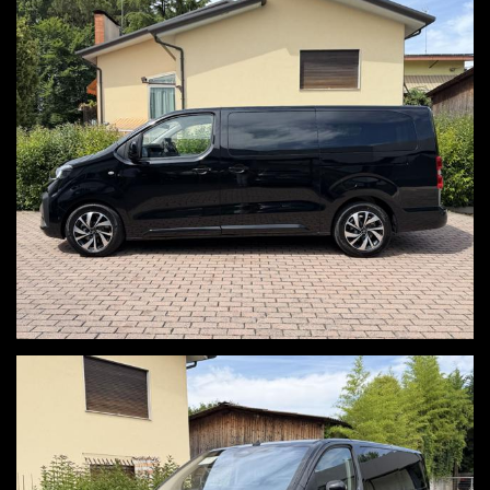
radio touch con ricezione dab
carplay wireless
navigatore
clima automatico bizona
controllo elettronico della corsia
cruise control
limitatore di velocità
frenata d'emergenza assistita
alert angolo cieco
sensori luce e pioggia
specchi retrovisori esterni regolabili e ripiegabili elettricamente
keyless
freno di stazionamento elettrico
OFFERTA ABBINATA A PROMO V, VALIDA ESCLUSIVAMENTE CON
SOTTOSCRIZIONE DI UN FINANZIAMENTO
Per ulteriori informazioni, visita il nostro sito www.autov.it
Condizioni chiare, certe e trasparenti
Permutiamo o rottamiamo il tuo usato