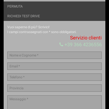
PERMUTA
RICHIEDI TEST DRIVE
Vuoi saperne di più? Scrivici!
I campi contrassegnati con * sono obbligatori.
Servizio clienti
+39 366 4236556