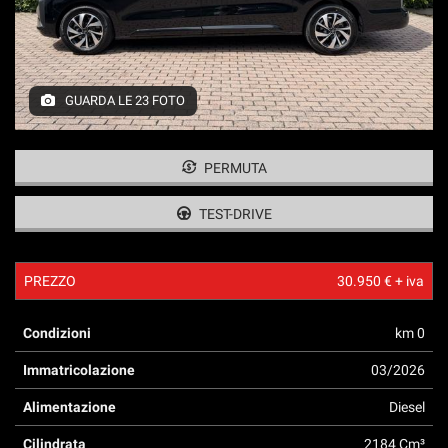
tracciamento
che
adottiamo
per
offrire
GUARDA LE 23 FOTO
le
funzionalità
e
svolgere
PERMUTA
le
attività
TEST-DRIVE
di
seguito
descritte.
PREZZO
30.950 € + iva
Per
ottenere
maggiori
Condizioni
km 0
informazioni
sull'utilità
Immatricolazione
03/2026
e
Alimentazione
Diesel
sul
funzionamento
Cilindrata
2184 Cm³
di