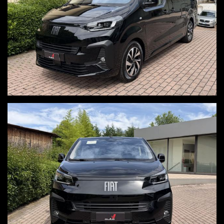
Consegna a domicilio in tutta Italia, isole comprese, salvo accordo
economico
Visita il nostro sito www.autov.it
Decliniamo ogni responsabilità per eventuali involontari errori
inseriti nell'annuncio, i quali non rappresentano un impegno
contrattuale
PER INFO UGO 3664236556 - LUCA 3383597785