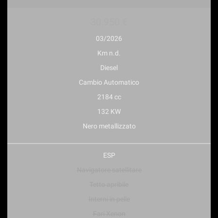
30.950 €
03/2026
Km n.d.
Diesel
Cambio Automatico
2184 cc
132 KW
Nero metallizzato
ESP
Navigatore satellitare
Tetto apribile
Interni in pelle
Fari Xenon