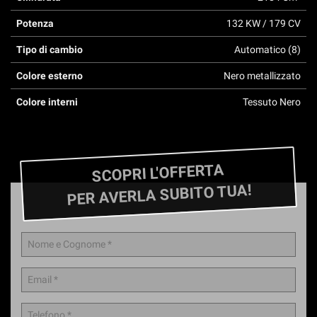
questi
Potenza
132 KW / 179 CV
strumenti
di
Tipo di cambio
Automatico (8)
tracciamento
si
Colore esterno
Nero metallizzato
rimanda
alla
Colore interni
Tessuto Nero
cookie
policy.
Puoi
rivedere
SCOPRI L'OFFERTA
e
modificare
PER AVERLA SUBITO TUA!
le
tue
scelte
in
qualsiasi
momento.