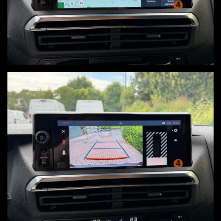
Ho letto e accetto
l'informativa privacy
*
Acconsento al trattamento dei miei dati per finalità di
marketing
Invia
Queste informazioni non saranno condivise con terze parti