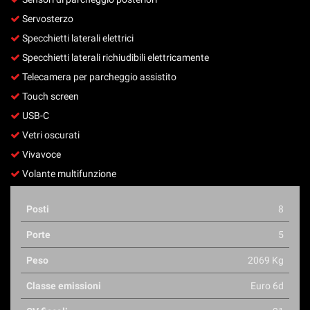
Servosterzo
Specchietti laterali elettrici
Specchietti laterali richiudibili elettricamente
Telecamera per parcheggio assistito
Touch screen
USB-C
Vetri oscurati
Vivavoce
Volante multifunzione
Posti
8
Porte
5
Peso
2069 Kg
Classe emissioni
Euro 6d