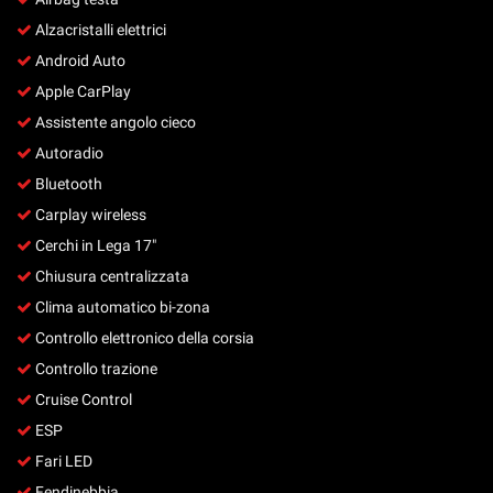
Salva
Alzacristalli elettrici
le
impostazioni
Android Auto
Apple CarPlay
Assistente angolo cieco
Autoradio
Bluetooth
Carplay wireless
Cerchi in Lega 17"
Chiusura centralizzata
Clima automatico bi-zona
Controllo elettronico della corsia
Controllo trazione
Cruise Control
ESP
Fari LED
Fendinebbia