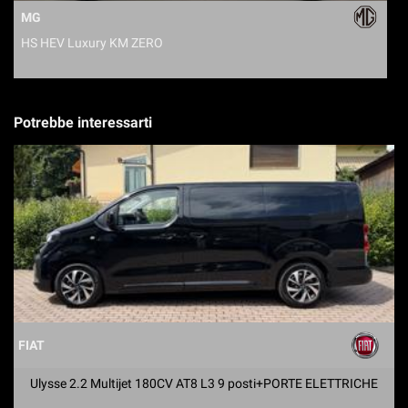
MG
HS 1.5T-GDI AT Luxury +TETTO+TELECAME 360+SEDILI RISC
Potrebbe interessarti
FIAT
Ulysse 2.2 Multijet 180CV AT8 L3 9 posti+PORTE ELETTRICHE