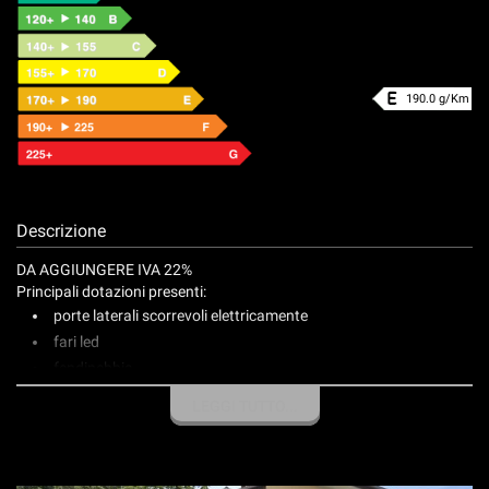
190.0 g/Km
Descrizione
DA AGGIUNGERE IVA 22%
Principali dotazioni presenti:
porte laterali scorrevoli elettricamente
fari led
fendinebbia
sensori parcheggio anteriori e posteriori
LEGGI TUTTO...
telecamera posteriore
cerchi in lega 17"
vetri posteriori oscurati