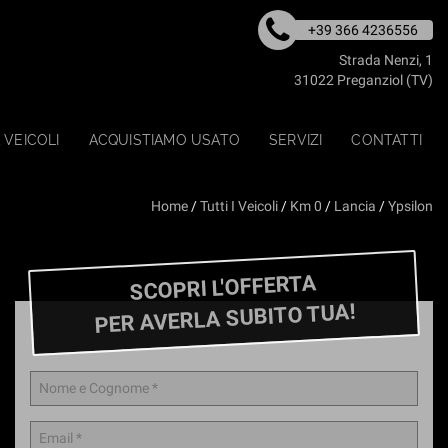
+39 366 4236556
Strada Nenzi, 1
31022 Preganziol (TV)
 VEICOLI
ACQUISTIAMO USATO
SERVIZI
CONTATTI
Home
/
Tutti I Veicoli
/
Km 0
/
Lancia
/
Ypsilon
SCOPRI L'OFFERTA
PER AVERLA SUBITO TUA!