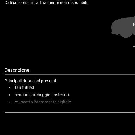
tta
Dati sui consumi attualmente non disponibili.
ti
P
mpre
Cookie necessari
ilitato
L
Cookie delle preferenze
Cookie per il miglioramento dell'esperienza utente
Descrizione
Cookie analitici
Principali dotazioni presenti:
fari full led
Cookie di marketing
sensori parcheggio posteriori
cruscotto interamente digitale
radio touch con ricezione dab
bluetooth
carplay wireless
clima automatico bizona