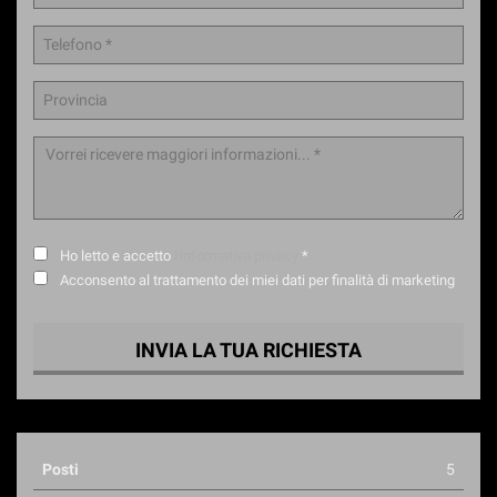
Ho letto e accetto
l'informativa privacy
*
Acconsento al trattamento dei miei dati per finalità di marketing
INVIA LA TUA RICHIESTA
Posti
5