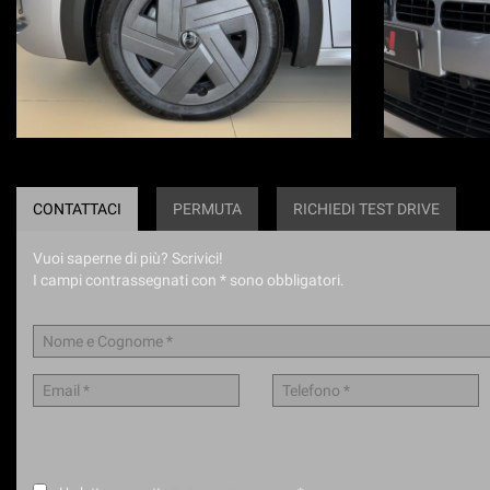
CONTATTACI
PERMUTA
RICHIEDI TEST DRIVE
Vuoi saperne di più? Scrivici!
I campi contrassegnati con * sono obbligatori.