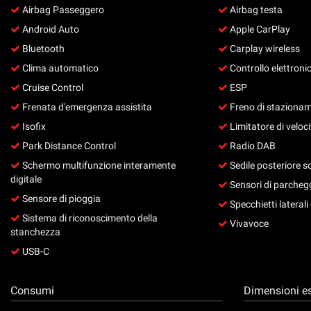
Airbag Passeggero
Airbag testa
questi
strumenti
Android Auto
Apple CarPlay
di
Bluetooth
Carplay wireless
tracciamento
Clima automatico
Controllo elettronic
si
rimanda
Cruise Control
ESP
alla
Frenata d'emergenza assistita
Freno di stazionam
cookie
policy.
Isofix
Limitatore di veloci
Puoi
Park Distance Control
Radio DAB
rivedere
Schermo multifunzione interamente
Sedile posteriore s
e
digitale
modificare
Sensori di parchegg
le
Sensore di pioggia
Specchietti laterali e
tue
Sistema di riconoscimento della
scelte
Vivavoce
stanchezza
in
qualsiasi
USB-C
momento.
Consumi
Dimensioni es