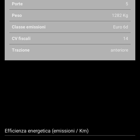
Porte
5
Peso
1282 Kg
Classe emissioni
Euro 6d
CV fiscali
14
Trazione
anteriore
Efficienza energetica (emissioni / Km)