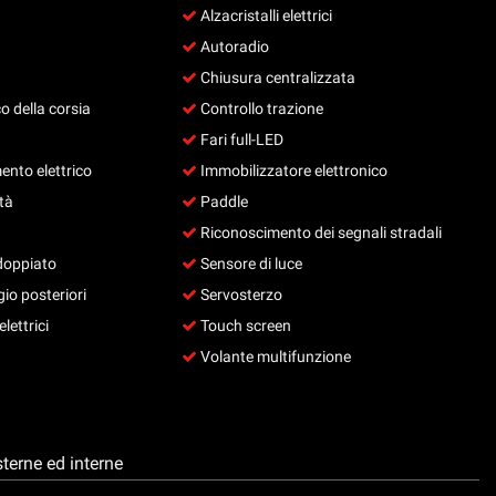
Alzacristalli elettrici
Autoradio
Chiusura centralizzata
o della corsia
Controllo trazione
Fari full-LED
ento elettrico
Immobilizzatore elettronico
tà
Paddle
Riconoscimento dei segnali stradali
doppiato
Sensore di luce
io posteriori
Servosterzo
lettrici
Touch screen
Volante multifunzione
terne ed interne