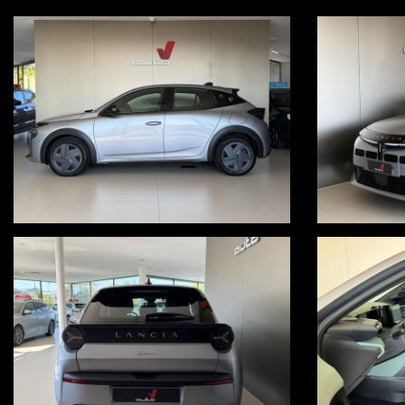
paddle
controllo elettronico della corsia
cruise control
limitatore di velocità
frenata d'emergenza assistita
sensori luce e pioggia
keyless start
OFFERTA ABBINATA A PROMO V, VALIDA ESCLUSIVAMENTE CON S
Per ulteriori informazioni, visita il nostro sito www.autov.it
Condizioni chiare, certe e trasparenti
Permutiamo o rottamiamo il tuo usato
Consegna a domicilio in tutta Italia, isole comprese, salvo accordo ec
Visita in nostro sito www.autov.it molte foto disponibili
Decliniamo ogni responsabilità per eventuali involontari errori inserit
PER INFO UGO 3664236556 - LUCA 3383597785