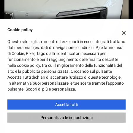
Cookie policy
Questo sito e gli strumenti di terze parti in esso integrati trattano
dati personali (es. dati di navigazione o indirizzi IP) e fanno uso
di Cookie, Pixel, Tags o altri identificatori necessari per il
funzionamento e per il raggiungimento delle finalità descritte
CONTATTACI
nella cookie policy, tra cui il miglioramento delle funzionalità del
sito e la pubblicità personalizzata. Cliccando sul pulsante
PERMUTA
Accetta Tutti dichiari di accettare l'utilizzo di queste tecnologie.
In alternativa puoi personalizzare le tue scelte tramite l'apposito
RICHIEDI TEST DRIVE
pulsante. Scopri di più e personalizza.
Vuoi saperne di più? Scrivici!
I campi contrassegnati con * sono obbligatori.
Accetta tutti
Servizio clienti
Chiama
Contatta un consulente
Personalizza le impostazioni
+39 366 4236556