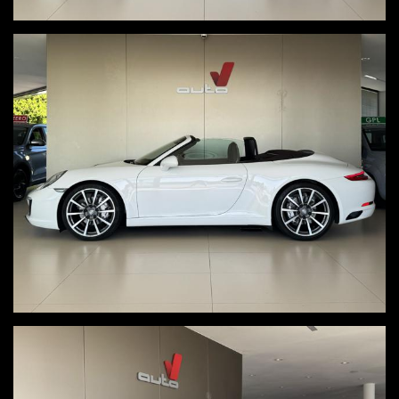
Storico manutenzioni Porsche
06/2018 km 30986
06/2020 km 62695
10/2022 km 96301
05/2025 km 107222 + Certificazione 111 punti Porsche
Per ulteriori informazioni, visita il nostro sito www.autov.it
Condizioni chiare, certe e trasparenti
Permutiamo o rottamiamo il tuo usato
Consegna a domicilio in tutta Italia, isole comprese, salvo
accordo economico
Visita in nostro sito www.autov.it molte foto disponibili
Decliniamo ogni responsabilità per eventuali involontari errori
inseriti nell'annuncio, i quali non rappresentano un impegno
contrattuale
PER INFO UGO 3664236556 - LUCA 3383597785