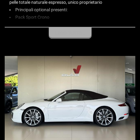
pelle totale naturale espresso, unico proprietario
Principali optional presenti:
Pack Sport Crono
Park assistant anteriore e posteriore
Specchi esterni sport design
LEGGI TUTTO...
Impianto scarico sportivo
Pack light design
Volante GT
Impianto audio Bose
Ricezione DAB
PASAM
Cerchi 20 Carrera Classic
Connect Plus con Carplay
Bi-xenon con luci diurne a 4 punti Led
Cambio al volante
Clima bi-zona
Sedili a regolazione elettrica