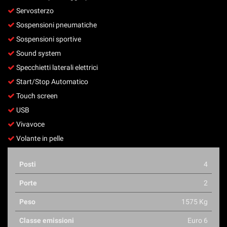
Servosterzo
Sospensioni pneumatiche
Sospensioni sportive
Sound system
Specchietti laterali elettrici
Start/Stop Automatico
Touch screen
USB
Vivavoce
Volante in pelle
Posti
4
Porte
2
Peso
1575 Kg
Classe emissioni
Euro 6