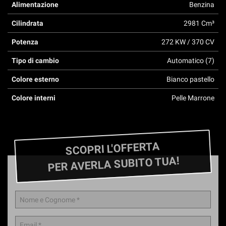
Alimentazione
Benzina
questi
strumenti
Cilindrata
2981 Cm³
di
tracciamento
Potenza
272 KW / 370 CV
si
rimanda
Tipo di cambio
Automatico (7)
alla
Colore esterno
Bianco pastello
cookie
policy.
Colore interni
Pelle Marrone
Puoi
rivedere
e
modificare
le
SCOPRI L'OFFERTA
tue
PER AVERLA SUBITO TUA!
scelte
in
qualsiasi
momento.