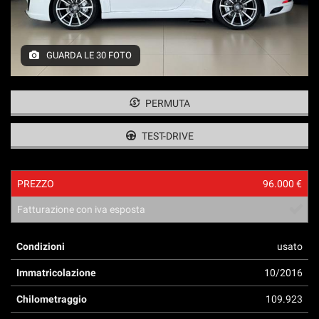
tracciamento
che
adottiamo
per
GUARDA LE 30 FOTO
offrire
le
funzionalità
PERMUTA
e
svolgere
le
TEST-DRIVE
attività
di
seguito
PREZZO
96.000 €
descritte.
Per
Fatturazione con iva esposta
ottenere
maggiori
Condizioni
usato
informazioni
sull'utilità
Immatricolazione
10/2016
e
sul
Chilometraggio
109.923
funzionamento
di