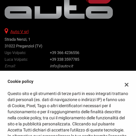
questi
strumenti
di
tracciamento
si
Auto V srl
rimanda
Strada Nenzi, 1
alla
31022 Preganziol (TV)
cookie
Ugo Volpato:
+39 366 4236556
policy.
Luca Volpato:
+39 338 3597785
Puoi
Email:
info@autov.it
rivedere
Indicazioni stradali
e
modificare
Cookie policy
le
tue
Questo sito e gli strumenti di terze parti in esso integrati trattano
Dati fiscali:
scelte
dati personali (es. dati di navigazione o indirizzi IP) e fanno uso
Auto V Srl
in
di Cookie, Pixel, Tags o altri identificatori necessari per il
Strada Nenzi, 1, Preganziol (TV)
qualsiasi
funzionamento e per il raggiungimento delle finalità descritte
C.F/P.IVA:
04873760260
momento.
nella cookie policy, tra cui il miglioramento delle funzionalità del
REA:
TV - 405810
sito e la pubblicità personalizzata. Cliccando sul pulsante
Accetta Tutti dichiari di accettare l'utilizzo di queste tecnologie.