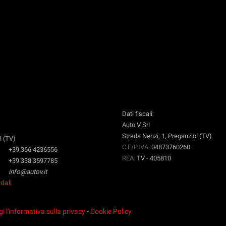
Dati fiscali:
Auto V Srl
Strada Nenzi, 1, Preganziol (TV)
l (TV)
C.F/P.IVA:
04873760260
+39 366 4236556
REA:
TV - 405810
+39 338 3597785
info@autov.it
dali
i l'informativa sulla privacy
-
Cookie Policy