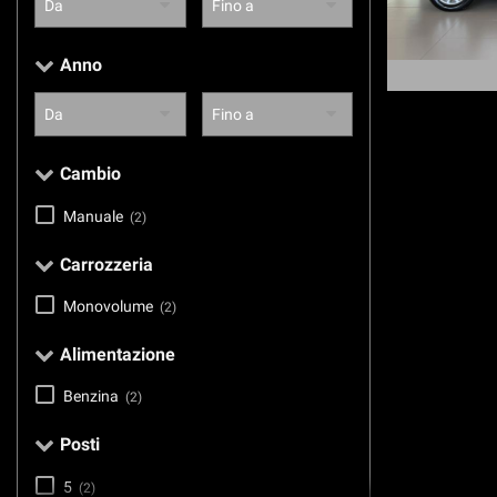
questi
strumenti
Anno
di
tracciamento
si
rimanda
alla
Cambio
cookie
policy.
Manuale
(2)
Puoi
rivedere
Carrozzeria
e
modificare
Monovolume
(2)
le
tue
Alimentazione
scelte
in
Benzina
qualsiasi
(2)
momento.
Posti
5
(2)