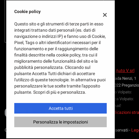
tta
ti
Potenza
Cookie policy
Questo sito e gli strumenti di terze parti in esso
integrati trattano dati personali (es. dati di
mpre
Cookie necessari
navigazione o indirizzi IP) e fanno uso di Cookie,
ilitato
Pixel, Tags o altri identificatori necessari per il
funzionamento e per il raggiungimento delle
Cookie delle preferenze
finalità descritte nella cookie policy, tra cui il
miglioramento delle funzionalità del sito e la
Cookie per il miglioramento dell'esperienza utente
pubblicità personalizzata. Cliccando sul
Auto V srl
pulsante Accetta Tutti dichiari di accettare
Strada Nenzi, 1
l'utilizzo di queste tecnologie. In alternativa puoi
Cookie analitici
31022 Preganzio
personalizzare le tue scelte tramite l'apposito
Leggi
Ugo Volpato:
pulsante. Scopri di più e personalizza.
la
Cookie di marketing
Luca Volpato:
cookie
Email:
policy
Accetta tutti
Indicazioni stra
Personalizza le impostazioni
e
Copyright © 2026 GestionaleAuto.com S.r.l., Tutti i diritti riservati -
Legg
oni