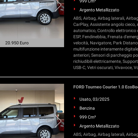
999 Cm³
Argento Metallizzato
ABS, Airbag, Airbag laterali, Airba
CarPlay, Assistente angolo cieco, A
automatico, Controllo elettronico d
ESP, Fendinebbia, Frenata d'emerge
20.950 Euro
velocità, Navigatore, Park Distan
multifunzione interamente digitale
anteriori, Sensori di parcheggio post
richiudibili elettricamente, Suppo
USB-C, Vetri oscurati, Vivavoce, V
FORD Tourneo Courier 1.0 Eco
Usato, 03/2025
Benzina
999 Cm³
Argento Metallizzato
ABS, Airbag, Airbag laterali, Airba