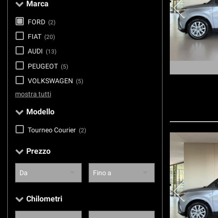
Marca
tracciamento
che
FORD
(2)
adottiamo
per
FIAT
(20)
offrire
AUDI
le
(13)
funzionalità
PEUGEOT
(5)
e
VOLKSWAGEN
svolgere
(5)
le
mostra tutti
attività
di
Modello
seguito
descritte.
Tourneo Courier
(2)
Per
ottenere
Prezzo
maggiori
informazioni
sull'utilità
e
sul
Chilometri
funzionamento
di