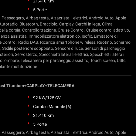
21.410 Km
5 Porte
g Passeggero, Airbag testa, Alzacristalli elettrici, Android Auto, Apple
utoradio, Bluetooth, Bracciolo, Carplay, Cerchi in lega, Clima
ella corsia, Controllo trazione, Cruise Control, Cruise control adattivo,
nza assistita, Immobilizzatore elettronico, Isofix, Limitatore di
ce Control, Radio DAB, Ricarica smartphone wireless, Ruotino, Schermo
, Sedile posteriore sdoppiato, Sensore di luce, Sensori di parcheggio
eriori, Servosterzo, Specchietti laterali elettrici, Specchietti laterali
rto lombare, Telecamera per parcheggio assistito, Touch screen, USB,
olante multifunzione
Boost Titanium+CARPLAY+TELECAMERA
92 KW/125 CV
Cambio Manuale (6)
21.410 Km
5 Porte
g Passeggero, Airbag testa, Alzacristalli elettrici, Android Auto, Apple