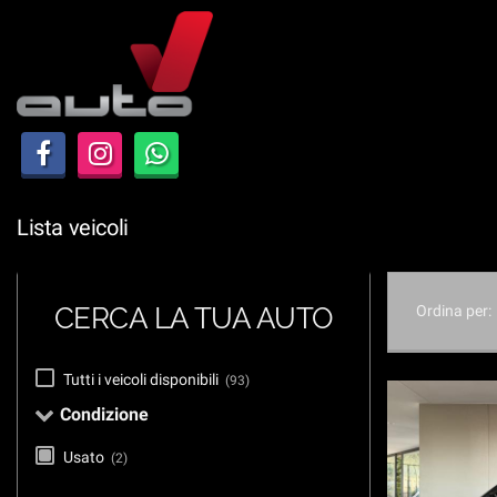
Le
tue
preferenze
di
consenso
Il
seguente
pannello
Lista veicoli
ti
consente
di
esprimere
CERCA LA TUA AUTO
Ordina per:
le
tue
preferenze
Tutti i veicoli disponibili
(93)
di
Condizione
consenso
alle
Usato
(2)
tecnologie
di