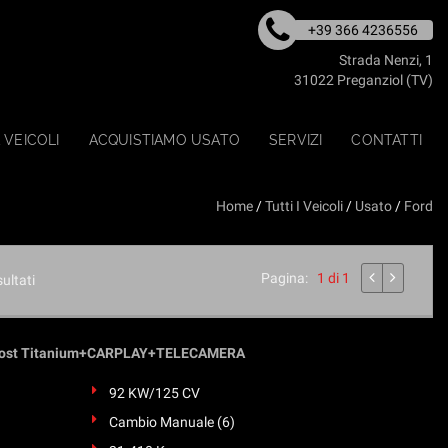
+39 366 4236556
Strada Nenzi, 1
31022 Preganziol (TV)
 VEICOLI
ACQUISTIAMO USATO
SERVIZI
CONTATTI
Home
/
Tutti I Veicoli
/
Usato
/
Ford
Pagina:
1 di 1
sultati
Boost Titanium+CARPLAY+TELECAMERA
92 KW/125 CV
Cambio Manuale (6)