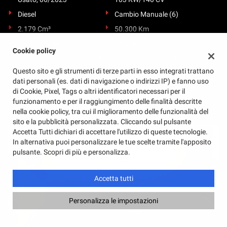
Diesel
Cambio Manuale (6)
2.179 Cm³
50.300 Km
Bianco Pastello
4 Porte
Cookie policy
ABS, Airbag, Alzacristalli elettrici, Android Auto, Apple CarPlay,
Autoradio, Bluetooth, Bracciolo, Carplay, Chiusura centralizzata,
Questo sito e gli strumenti di terze parti in esso integrati trattano
Cruise Control, ESP, Immobilizzatore elettronico, Radio DAB, Sensori
dati personali (es. dati di navigazione o indirizzi IP) e fanno uso
di parcheggio posteriori, Servosterzo, Specchietti laterali elettrici,
di Cookie, Pixel, Tags o altri identificatori necessari per il
Touch screen, USB, Vivavoce, Volante multifunzione
funzionamento e per il raggiungimento delle finalità descritte
nella cookie policy, tra cui il miglioramento delle funzionalità del
sito e la pubblicità personalizzata. Cliccando sul pulsante
Accetta Tutti dichiari di accettare l'utilizzo di queste tecnologie.
In alternativa puoi personalizzare le tue scelte tramite l'apposito
pulsante. Scopri di più e personalizza.
Accetta tutti
Personalizza le impostazioni