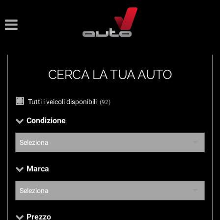
Le
tue
preferenze
di
consenso
CERCA LA TUA AUTO
Il
seguente
pannello
Tutti i veicoli disponibili
(92)
ti
consente
Condizione
di
esprimere
le
tue
preferenze
Marca
di
consenso
alle
tecnologie
di
Prezzo