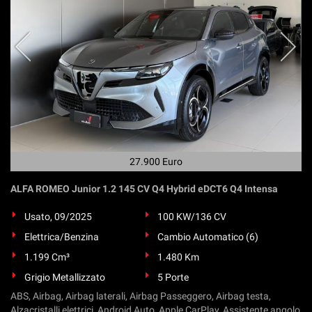
Salva
le
impostazioni
27.900 Euro
ALFA ROMEO Junior 1.2 145 CV Q4 Hybrid eDCT6 Q4 Intensa
Usato, 09/2025
100 KW/136 CV
Elettrica/Benzina
Cambio Automatico (6)
1.199 Cm³
1.480 Km
Grigio Metallizzato
5 Porte
ABS, Airbag, Airbag laterali, Airbag Passeggero, Airbag testa,
Alzacristalli elettrici, Android Auto, Apple CarPlay, Assistente angolo