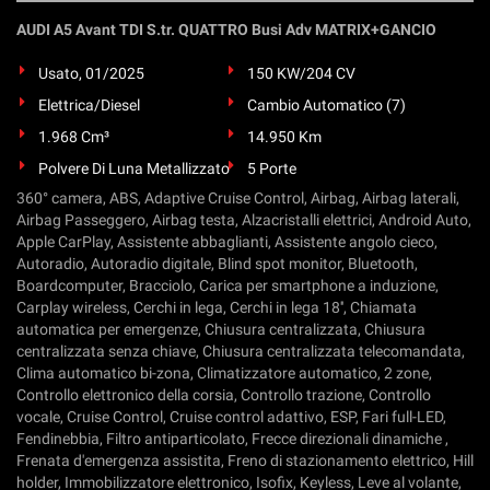
AUDI A5 Avant TDI S.tr. QUATTRO Busi Adv MATRIX+GANCIO
Usato, 01/2025
150 KW/204 CV
Elettrica/Diesel
Cambio Automatico (7)
1.968 Cm³
14.950 Km
Polvere Di Luna Metallizzato
5 Porte
360° camera, ABS, Adaptive Cruise Control, Airbag, Airbag laterali,
Airbag Passeggero, Airbag testa, Alzacristalli elettrici, Android Auto,
Apple CarPlay, Assistente abbaglianti, Assistente angolo cieco,
Autoradio, Autoradio digitale, Blind spot monitor, Bluetooth,
Boardcomputer, Bracciolo, Carica per smartphone a induzione,
Carplay wireless, Cerchi in lega, Cerchi in lega 18'', Chiamata
automatica per emergenze, Chiusura centralizzata, Chiusura
centralizzata senza chiave, Chiusura centralizzata telecomandata,
Clima automatico bi-zona, Climatizzatore automatico, 2 zone,
Controllo elettronico della corsia, Controllo trazione, Controllo
vocale, Cruise Control, Cruise control adattivo, ESP, Fari full-LED,
Fendinebbia, Filtro antiparticolato, Frecce direzionali dinamiche ,
Frenata d'emergenza assistita, Freno di stazionamento elettrico, Hill
holder, Immobilizzatore elettronico, Isofix, Keyless, Leve al volante,