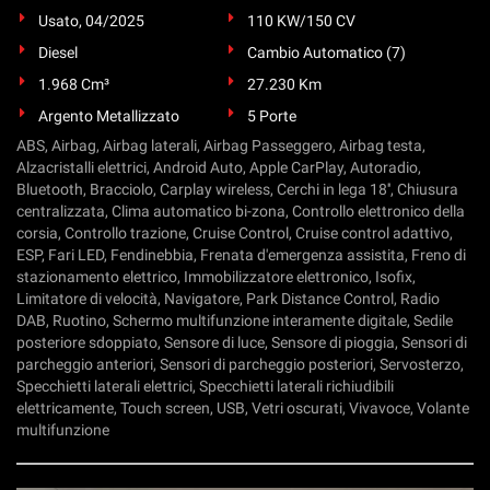
Usato, 04/2025
110 KW/150 CV
Diesel
Cambio Automatico (7)
1.968 Cm³
27.230 Km
Argento Metallizzato
5 Porte
ABS, Airbag, Airbag laterali, Airbag Passeggero, Airbag testa,
Alzacristalli elettrici, Android Auto, Apple CarPlay, Autoradio,
Bluetooth, Bracciolo, Carplay wireless, Cerchi in lega 18'', Chiusura
centralizzata, Clima automatico bi-zona, Controllo elettronico della
corsia, Controllo trazione, Cruise Control, Cruise control adattivo,
ESP, Fari LED, Fendinebbia, Frenata d'emergenza assistita, Freno di
stazionamento elettrico, Immobilizzatore elettronico, Isofix,
Limitatore di velocità, Navigatore, Park Distance Control, Radio
DAB, Ruotino, Schermo multifunzione interamente digitale, Sedile
posteriore sdoppiato, Sensore di luce, Sensore di pioggia, Sensori di
parcheggio anteriori, Sensori di parcheggio posteriori, Servosterzo,
Specchietti laterali elettrici, Specchietti laterali richiudibili
elettricamente, Touch screen, USB, Vetri oscurati, Vivavoce, Volante
multifunzione