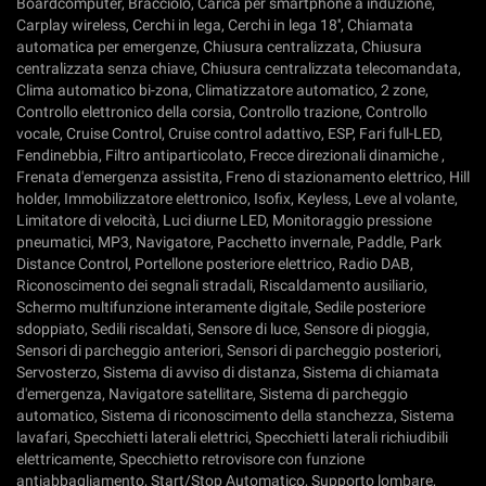
Boardcomputer, Bracciolo, Carica per smartphone a induzione,
Carplay wireless, Cerchi in lega, Cerchi in lega 18'', Chiamata
automatica per emergenze, Chiusura centralizzata, Chiusura
centralizzata senza chiave, Chiusura centralizzata telecomandata,
Clima automatico bi-zona, Climatizzatore automatico, 2 zone,
Controllo elettronico della corsia, Controllo trazione, Controllo
vocale, Cruise Control, Cruise control adattivo, ESP, Fari full-LED,
Fendinebbia, Filtro antiparticolato, Frecce direzionali dinamiche ,
Frenata d'emergenza assistita, Freno di stazionamento elettrico, Hill
holder, Immobilizzatore elettronico, Isofix, Keyless, Leve al volante,
Limitatore di velocità, Luci diurne LED, Monitoraggio pressione
pneumatici, MP3, Navigatore, Pacchetto invernale, Paddle, Park
Distance Control, Portellone posteriore elettrico, Radio DAB,
Riconoscimento dei segnali stradali, Riscaldamento ausiliario,
Schermo multifunzione interamente digitale, Sedile posteriore
sdoppiato, Sedili riscaldati, Sensore di luce, Sensore di pioggia,
Sensori di parcheggio anteriori, Sensori di parcheggio posteriori,
Servosterzo, Sistema di avviso di distanza, Sistema di chiamata
d'emergenza, Navigatore satellitare, Sistema di parcheggio
automatico, Sistema di riconoscimento della stanchezza, Sistema
lavafari, Specchietti laterali elettrici, Specchietti laterali richiudibili
elettricamente, Specchietto retrovisore con funzione
antiabbagliamento, Start/Stop Automatico, Supporto lombare,