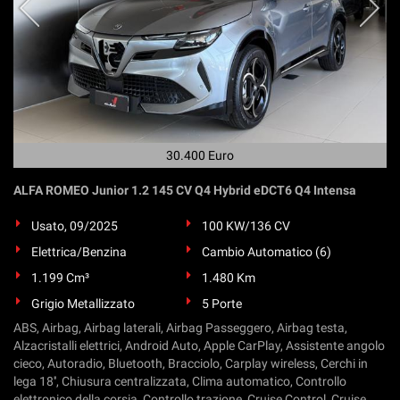
questi
strumenti
di
tracciamento
si
rimanda
alla
cookie
30.400 Euro
policy.
Puoi
ALFA ROMEO Junior 1.2 145 CV Q4 Hybrid eDCT6 Q4 Intensa
rivedere
e
Usato, 09/2025
100 KW/136 CV
modificare
le
Elettrica/Benzina
Cambio Automatico (6)
tue
1.199 Cm³
1.480 Km
scelte
in
Grigio Metallizzato
5 Porte
qualsiasi
ABS, Airbag, Airbag laterali, Airbag Passeggero, Airbag testa,
momento.
Alzacristalli elettrici, Android Auto, Apple CarPlay, Assistente angolo
cieco, Autoradio, Bluetooth, Bracciolo, Carplay wireless, Cerchi in
lega 18'', Chiusura centralizzata, Clima automatico, Controllo
elettronico della corsia, Controllo trazione, Cruise Control, Cruise