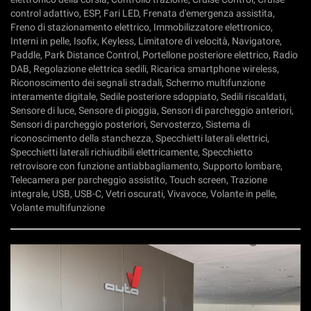
tta
control adattivo, ESP, Fari LED, Frenata d'emergenza assistita,
ti
Freno di stazionamento elettrico, Immobilizzatore elettronico,
Interni in pelle, Isofix, Keyless, Limitatore di velocità, Navigatore,
Paddle, Park Distance Control, Portellone posteriore elettrico, Radio
mpre
Cookie necessari
DAB, Regolazione elettrica sedili, Ricarica smartphone wireless,
ilitato
Riconoscimento dei segnali stradali, Schermo multifunzione
interamente digitale, Sedile posteriore sdoppiato, Sedili riscaldati,
Cookie delle preferenze
Sensore di luce, Sensore di pioggia, Sensori di parcheggio anteriori,
Sensori di parcheggio posteriori, Servosterzo, Sistema di
Cookie per il miglioramento dell'esperienza utente
riconoscimento della stanchezza, Specchietti laterali elettrici,
Specchietti laterali richiudibili elettricamente, Specchietto
retrovisore con funzione antiabbagliamento, Supporto lombare,
Cookie analitici
Telecamera per parcheggio assistito, Touch screen, Trazione
integrale, USB, USB-C, Vetri oscurati, Vivavoce, Volante in pelle,
Cookie di marketing
Volante multifunzione
Leggi
la
cookie
policy