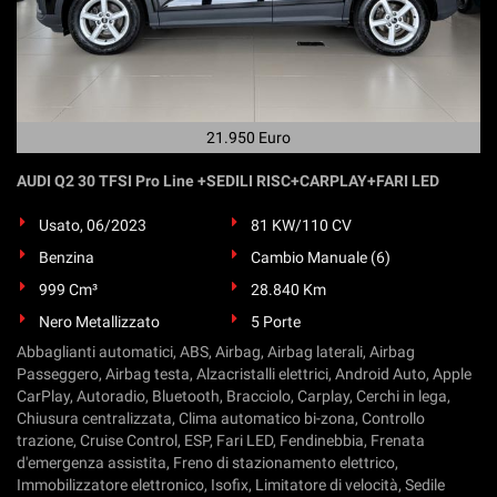
21.950 Euro
AUDI Q2 30 TFSI Pro Line +SEDILI RISC+CARPLAY+FARI LED
Usato, 06/2023
81 KW/110 CV
Benzina
Cambio Manuale (6)
999 Cm³
28.840 Km
Nero Metallizzato
5 Porte
Abbaglianti automatici, ABS, Airbag, Airbag laterali, Airbag
Passeggero, Airbag testa, Alzacristalli elettrici, Android Auto, Apple
CarPlay, Autoradio, Bluetooth, Bracciolo, Carplay, Cerchi in lega,
Chiusura centralizzata, Clima automatico bi-zona, Controllo
trazione, Cruise Control, ESP, Fari LED, Fendinebbia, Frenata
d'emergenza assistita, Freno di stazionamento elettrico,
Immobilizzatore elettronico, Isofix, Limitatore di velocità, Sedile