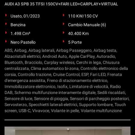
AUDI A3 SPB 35 TFSI 150CV+FARI LED+CARPLAY+VIRTUAL
Usato, 01/2023
110 KW/150 CV
Benzina
Cambio Manuale (6)
1.498 Cm³
40.400 Km
Nero Pastello
5 Porte
ABS, Airbag, Airbag laterali, Airbag Passeggero, Airbag testa,
Alzacristalli elettrici, Android Auto, Apple CarPlay, Autoradio,
Bluetooth, Bracciolo, Carplay wireless, Cerchi in lega, Chiusura
centralizzata, Clima automatico bi-zona, Controllo elettronico della
corsia, Controllo trazione, Cruise Control, ESP, Fari LED, Frenata
d'emergenza assistita, Freno di stazionamento elettrico,
Immobilizzatore elettronico, Isofix, Limitatore di velocità, Radio
DAB, Schermo multifunzione interamente digitale, Sedili riscaldati,
Sensore di luce, Sensore di pioggia, Sensori di parcheggio posteriori,
Servosterzo, Specchietti laterali elettrici, Supporto lombare, Touch
screen, USB-C, Vivavoce, Volante in pelle, Volante multifunzione