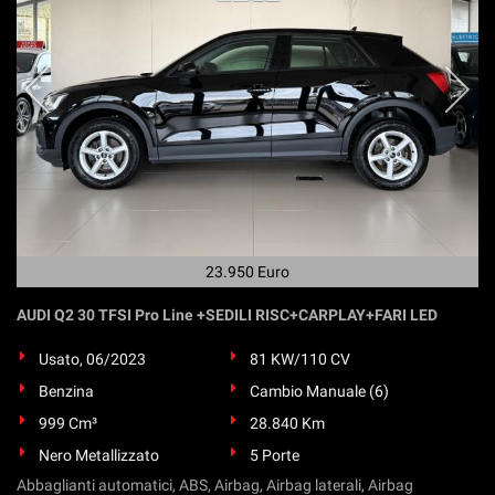
23.950 Euro
AUDI Q2 30 TFSI Pro Line +SEDILI RISC+CARPLAY+FARI LED
Usato, 06/2023
81 KW/110 CV
Benzina
Cambio Manuale (6)
999 Cm³
28.840 Km
Nero Metallizzato
5 Porte
Abbaglianti automatici, ABS, Airbag, Airbag laterali, Airbag