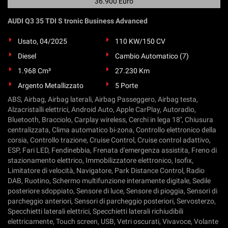
36.900 Euro
AUDI Q3 35 TDI S tronic Business Advanced
Usato, 04/2025
110 KW/150 CV
Diesel
Cambio Automatico (7)
1.968 Cm³
27.230 Km
Argento Metallizzato
5 Porte
ABS, Airbag, Airbag laterali, Airbag Passeggero, Airbag testa,
Alzacristalli elettrici, Android Auto, Apple CarPlay, Autoradio,
Bluetooth, Bracciolo, Carplay wireless, Cerchi in lega 18'', Chiusura
centralizzata, Clima automatico bi-zona, Controllo elettronico della
corsia, Controllo trazione, Cruise Control, Cruise control adattivo,
ESP, Fari LED, Fendinebbia, Frenata d'emergenza assistita, Freno di
stazionamento elettrico, Immobilizzatore elettronico, Isofix,
Limitatore di velocità, Navigatore, Park Distance Control, Radio
DAB, Ruotino, Schermo multifunzione interamente digitale, Sedile
posteriore sdoppiato, Sensore di luce, Sensore di pioggia, Sensori di
parcheggio anteriori, Sensori di parcheggio posteriori, Servosterzo,
Specchietti laterali elettrici, Specchietti laterali richiudibili
elettricamente, Touch screen, USB, Vetri oscurati, Vivavoce, Volante