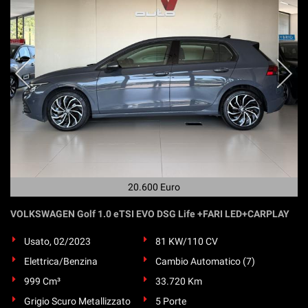
questi
strumenti
di
tracciamento
si
rimanda
alla
cookie
policy.
Puoi
rivedere
e
modificare
20.600 Euro
le
tue
VOLKSWAGEN Golf 1.0 eTSI EVO DSG Life +FARI LED+CARPLAY
scelte
in
Usato, 02/2023
81 KW/110 CV
qualsiasi
momento.
Elettrica/Benzina
Cambio Automatico (7)
999 Cm³
33.720 Km
Grigio Scuro Metallizzato
5 Porte