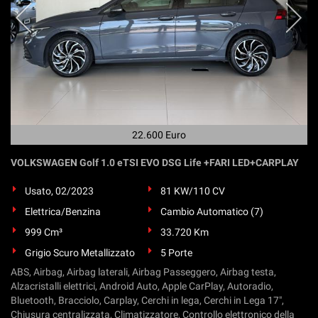
Salva
le
impostazioni
22.600 Euro
VOLKSWAGEN Golf 1.0 eTSI EVO DSG Life +FARI LED+CARPLAY
Usato, 02/2023
81 KW/110 CV
Elettrica/Benzina
Cambio Automatico (7)
999 Cm³
33.720 Km
Grigio Scuro Metallizzato
5 Porte
ABS, Airbag, Airbag laterali, Airbag Passeggero, Airbag testa,
Alzacristalli elettrici, Android Auto, Apple CarPlay, Autoradio,
Bluetooth, Bracciolo, Carplay, Cerchi in lega, Cerchi in Lega 17",
Chiusura centralizzata, Climatizzatore, Controllo elettronico della