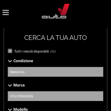
Le
tue
preferenze
di
consenso
CERCA LA TUA AUTO
Il
seguente
pannello
Tutti i veicoli disponibili
(93)
ti
consente
Condizione
di
esprimere
le
tue
preferenze
Marca
di
consenso
alle
tecnologie
di
Modello