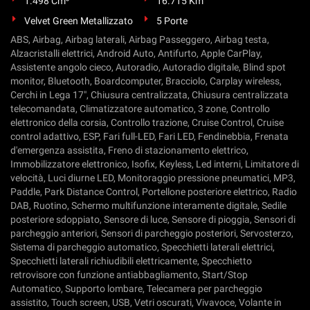
1.498 Cm³
16.715 Km
Velvet Green Metallizzato
5 Porte
ABS, Airbag, Airbag laterali, Airbag Passeggero, Airbag testa,
Alzacristalli elettrici, Android Auto, Antifurto, Apple CarPlay,
Assistente angolo cieco, Autoradio, Autoradio digitale, Blind spot
monitor, Bluetooth, Boardcomputer, Bracciolo, Carplay wireless,
Cerchi in Lega 17", Chiusura centralizzata, Chiusura centralizzata
telecomandata, Climatizzatore automatico, 3 zone, Controllo
elettronico della corsia, Controllo trazione, Cruise Control, Cruise
control adattivo, ESP, Fari full-LED, Fari LED, Fendinebbia, Frenata
d'emergenza assistita, Freno di stazionamento elettrico,
Immobilizzatore elettronico, Isofix, Keyless, Led interni, Limitatore di
velocità, Luci diurne LED, Monitoraggio pressione pneumatici, MP3,
Paddle, Park Distance Control, Portellone posteriore elettrico, Radio
DAB, Ruotino, Schermo multifunzione interamente digitale, Sedile
posteriore sdoppiato, Sensore di luce, Sensore di pioggia, Sensori di
parcheggio anteriori, Sensori di parcheggio posteriori, Servosterzo,
Sistema di parcheggio automatico, Specchietti laterali elettrici,
Specchietti laterali richiudibili elettricamente, Specchietto
retrovisore con funzione antiabbagliamento, Start/Stop
Automatico, Supporto lombare, Telecamera per parcheggio
assistito, Touch screen, USB, Vetri oscurati, Vivavoce, Volante in