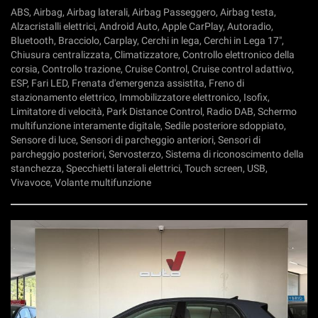
tta
ABS, Airbag, Airbag laterali, Airbag Passeggero, Airbag testa,
ti
Alzacristalli elettrici, Android Auto, Apple CarPlay, Autoradio,
Bluetooth, Bracciolo, Carplay, Cerchi in lega, Cerchi in Lega 17",
Chiusura centralizzata, Climatizzatore, Controllo elettronico della
mpre
Cookie necessari
corsia, Controllo trazione, Cruise Control, Cruise control adattivo,
ilitato
ESP, Fari LED, Frenata d'emergenza assistita, Freno di
stazionamento elettrico, Immobilizzatore elettronico, Isofix,
Cookie delle preferenze
Limitatore di velocità, Park Distance Control, Radio DAB, Schermo
multifunzione interamente digitale, Sedile posteriore sdoppiato,
Cookie per il miglioramento dell'esperienza utente
Sensore di luce, Sensori di parcheggio anteriori, Sensori di
parcheggio posteriori, Servosterzo, Sistema di riconoscimento della
stanchezza, Specchietti laterali elettrici, Touch screen, USB,
Cookie analitici
Vivavoce, Volante multifunzione
Cookie di marketing
Leggi
la
cookie
policy