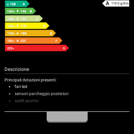
119.0 g/Km
Descrizione
Principali dotazioni presenti:
fari led
sensori parcheggio posteriori
sedili sportivi
virtual cockpit
radio touch con ricezione dab
LEGGI TUTTO...
bluetooth
carplay wireless