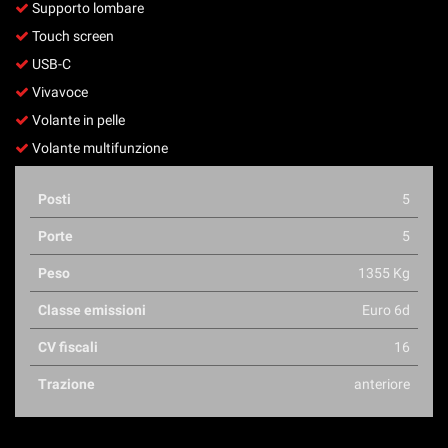
Supporto lombare
Touch screen
USB-C
Vivavoce
Volante in pelle
Volante multifunzione
Posti
5
Porte
5
Peso
1355 Kg
Classe emissioni
Euro 6d
CV fiscali
16
Trazione
anteriore