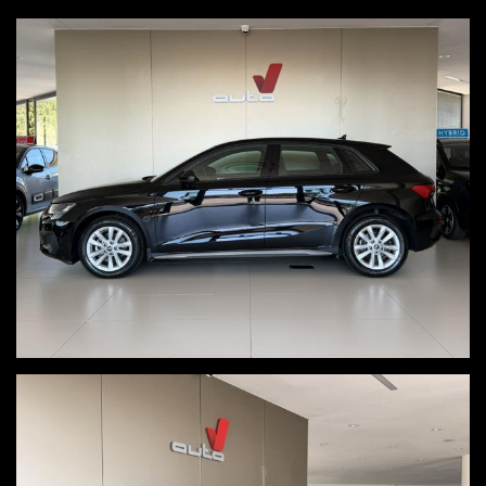
clima automatico bizona
sedili anteriori riscaldati
controllo elettronico della corsia
cruise control
limitatore di velocità
Audi pre sense
sensori luce e pioggia
regolazione lombare elettrica
drive select
bracciolo
PREZZO SENZA ALCUNA CONDIZIONE
VISITA il nostro sito www.autov.it molte foto disponibili
CONSEGNA a domicilio della vettura in tutta Italia, isole comprese,
previo accordo economico.
ACQUISTIAMO auto usate con passaggio e pagamento immediato
Decliniamo ogni responsabilità per eventuali involontari errori
inseriti nell'annuncio, i quali non rappresentano un impegno
contrattuale