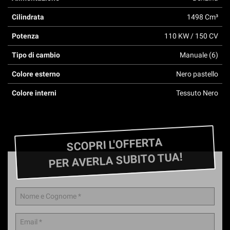
questi
Cilindrata
1498 Cm³
strumenti
di
Potenza
110 KW / 150 CV
tracciamento
si
Tipo di cambio
Manuale (6)
rimanda
alla
Colore esterno
Nero pastello
cookie
policy.
Colore interni
Tessuto Nero
Puoi
rivedere
e
modificare
SCOPRI L'OFFERTA
le
tue
PER AVERLA SUBITO TUA!
scelte
in
qualsiasi
momento.