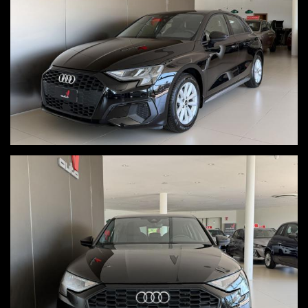
PER INFO UGO 3664236556 - LUCA 3383597785