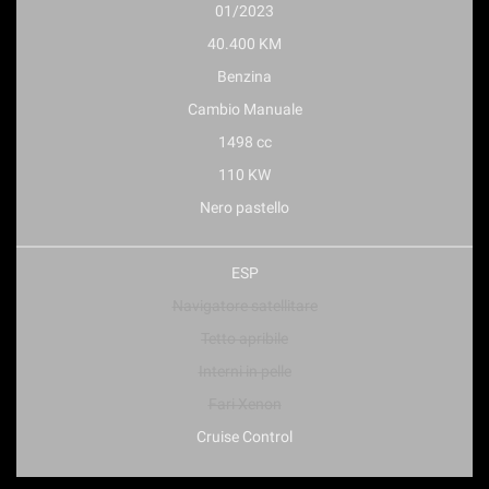
01/2023
40.400 KM
Benzina
Cambio Manuale
1498 cc
110 KW
Nero pastello
ESP
Navigatore satellitare
Tetto apribile
Interni in pelle
Fari Xenon
Cruise Control