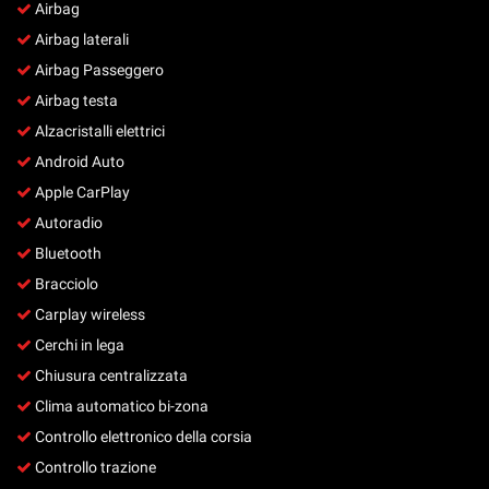
Airbag
Salva
le
Airbag laterali
impostazioni
Airbag Passeggero
Airbag testa
Alzacristalli elettrici
Android Auto
Apple CarPlay
Autoradio
Bluetooth
Bracciolo
Carplay wireless
Cerchi in lega
Chiusura centralizzata
Clima automatico bi-zona
Controllo elettronico della corsia
Controllo trazione