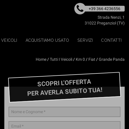
+39 366 4236556
Strada Nenzi, 1
31022 Preganziol (TV)
 VEICOLI
ACQUISTIAMO USATO
SERVIZI
CONTATTI
Home
/
Tutti I Veicoli
/
Km 0
/
Fiat
/
Grande Panda
SCOPRI L'OFFERTA
PER AVERLA SUBITO TUA!