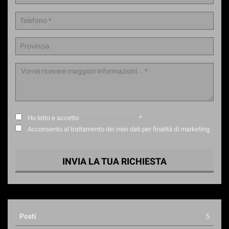
Ho letto e accetto
l'informativa privacy
*
Acconsento al trattamento dei miei dati per finalità di marketing
INVIA LA TUA RICHIESTA
Posti
5