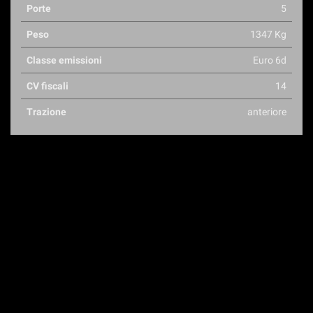
Porte
5
Peso
1347 Kg
Classe emissioni
Euro 6d
CV fiscali
14
Trazione
anteriore