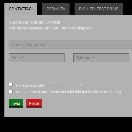
CONTATTACI
PERMUTA
RICHIEDI TEST DRIVE
Vuoi saperne di più? Scrivici!
I campi contrassegnati con * sono obbligatori.
Ho letto e accetto
l'informativa privacy
*
Acconsento al trattamento dei miei dati per finalità di marketing