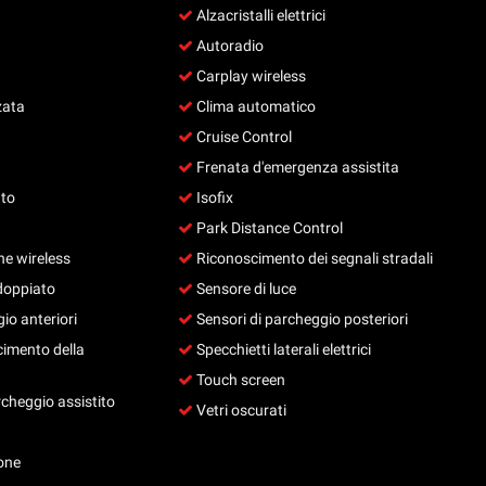
Alzacristalli elettrici
Autoradio
Carplay wireless
zata
Clima automatico
Cruise Control
Frenata d'emergenza assistita
uto
Isofix
Park Distance Control
e wireless
Riconoscimento dei segnali stradali
doppiato
Sensore di luce
io anteriori
Sensori di parcheggio posteriori
cimento della
Specchietti laterali elettrici
Touch screen
cheggio assistito
Vetri oscurati
one