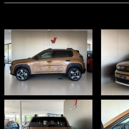
cerchi in lega 17"
sedili in pelle e tessuto
radio touch da 10,25" con ricezione dab
bluetooth
carplay wireless
navigatore
clima automatico
controllo elettronico della corsia
cruise control
limitatore di velocità
sensori luce epioggia
frenata d'emergenza assistita
carica smartphone wireless
specchi retrovisori esterni regolabili e ripiegabili elettricamente
OFFERTA ABBINATA A PROMO V, VALIDA ESCLUSIVAMENTE CON S
Per ulteriori informazioni, visita il nostro sito www.autov.it
Condizioni chiare, certe e trasparenti