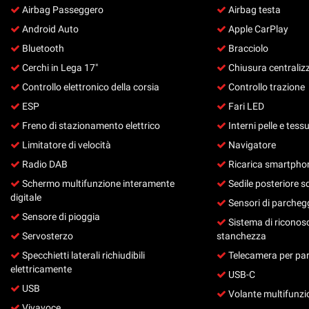
Airbag Passeggero
Airbag testa
questi
strumenti
Android Auto
Apple CarPlay
di
Bluetooth
Bracciolo
tracciamento
Cerchi in Lega 17"
Chiusura centraliz
si
rimanda
Controllo elettronico della corsia
Controllo trazione
alla
ESP
Fari LED
cookie
policy.
Freno di stazionamento elettrico
Interni pelle e tess
Puoi
Limitatore di velocità
Navigatore
rivedere
Radio DAB
Ricarica smartphon
e
modificare
Schermo multifunzione interamente
Sedile posteriore s
le
digitale
Sensori di parchegg
tue
Sensore di pioggia
scelte
Sistema di riconos
in
Servosterzo
stanchezza
qualsiasi
Specchietti laterali richiudibili
Telecamera per par
momento.
elettricamente
USB-C
USB
Volante multifunzi
Vivavoce