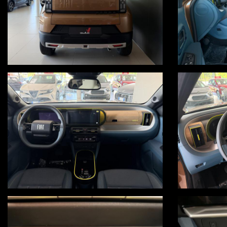
Permutiamo o rottamiamo il tuo usato
Consegna a domicilio in tutta Italia, isole comprese, salvo accordo ec
Visita il nostro sito www.autov.it
Decliniamo ogni responsabilità per eventuali involontari errori inserit
PER INFO UGO 3664236556 - LUCA 3383597785