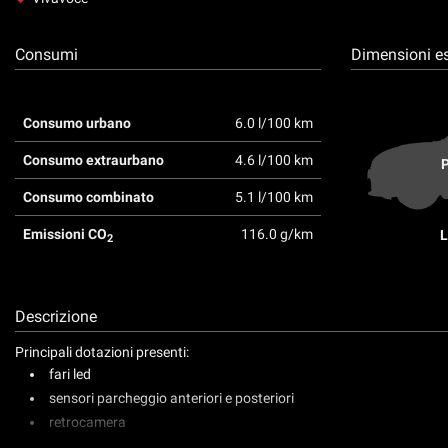
tta
ti
Consumi
Dimensioni es
mpre
Cookie necessari
ilitato
Consumo urbano
6.0 l/100 km
Consumo extraurbano
4.6 l/100 km
Cookie delle preferenze
P
Consumo combinato
5.1 l/100 km
Cookie per il miglioramento dell'esperienza utente
Emissioni CO
116.0 g/km
L
2
Cookie analitici
Cookie di marketing
Descrizione
Principali dotazioni presenti:
fari led
sensori parcheggio anteriori e posteriori
retrocamera
vetri posteriori oscurati