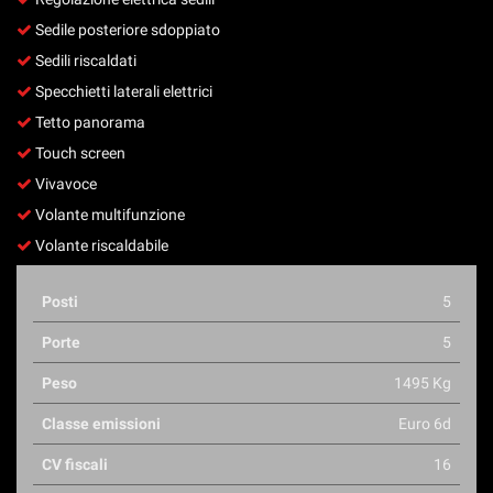
Sedile posteriore sdoppiato
Sedili riscaldati
Specchietti laterali elettrici
Tetto panorama
Touch screen
Vivavoce
Volante multifunzione
Volante riscaldabile
Posti
5
Porte
5
Peso
1495 Kg
Classe emissioni
Euro 6d
CV fiscali
16