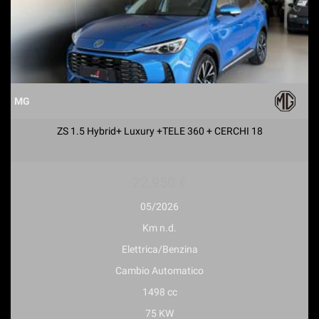
MG
ZS 1.5 Hybrid+ Luxury +TELE 360 + CERCHI 18
22.950 €
05/2026
Km n.d.
Elettrica/Benzina
Cambio Automatico
1498 cc
75 KW