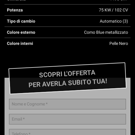
questi
Potenza
75 KW / 102 CV
strumenti
di
Tipo di cambio
Automatico (3)
tracciamento
si
Colore esterno
Como Blue metallizzato
rimanda
alla
Colore interni
Pelle Nero
cookie
policy.
Puoi
rivedere
SCOPRI L'OFFERTA
e
modificare
PER AVERLA SUBITO TUA!
le
tue
scelte
in
qualsiasi
momento.