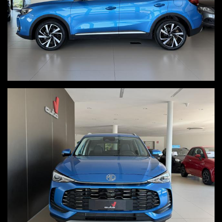
economico
Visita il nostro sito www.autov.it
Decliniamo ogni responsabilità per eventuali involontari errori
inseriti nell'annuncio, i quali non rappresentano un impegno
contrattuale
PER INFO UGO 3664236556 - LUCA 3383597785