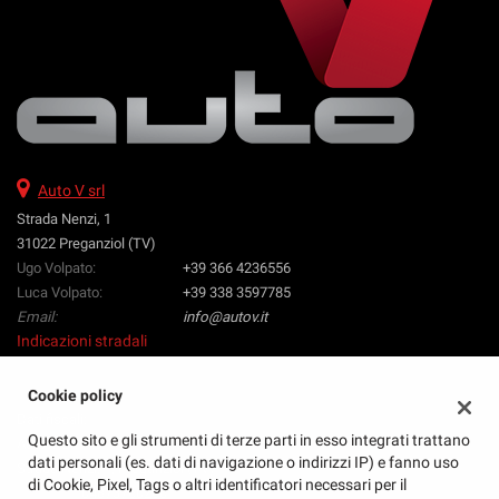
Auto V srl
Strada Nenzi, 1
31022 Preganziol (TV)
Ugo Volpato:
+39 366 4236556
Luca Volpato:
+39 338 3597785
Email:
info@autov.it
Indicazioni stradali
Cookie policy
Dati fiscali:
Questo sito e gli strumenti di terze parti in esso integrati trattano
Auto V Srl
dati personali (es. dati di navigazione o indirizzi IP) e fanno uso
Strada Nenzi, 1, Preganziol (TV)
di Cookie, Pixel, Tags o altri identificatori necessari per il
C.F/P.IVA:
04873760260