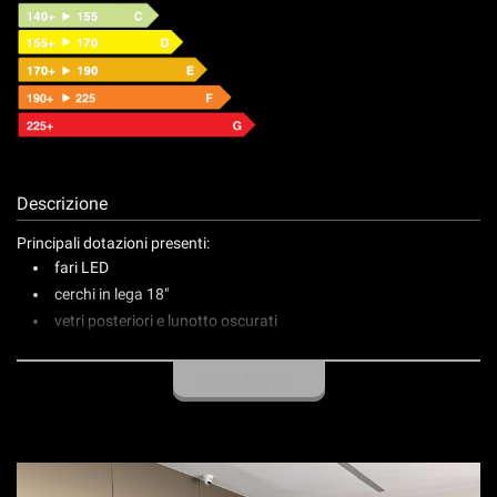
Descrizione
Principali dotazioni presenti:
fari LED
cerchi in lega 18"
vetri posteriori e lunotto oscurati
sensori park posteriori
telecamera 360°
LEGGI TUTTO...
keyless Entry & Go
interni in similpelle
sedile di guida regolabile elettricamente
radio touch con carplay