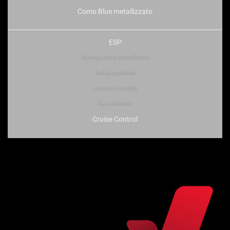
Como Blue metallizzato
ESP
Navigatore satellitare
Tetto apribile
Interni in pelle
Fari Xenon
Cruise Control