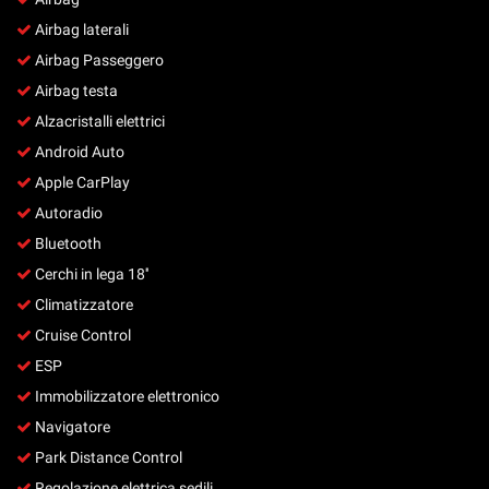
Salva
Airbag laterali
le
impostazioni
Airbag Passeggero
Airbag testa
Alzacristalli elettrici
Android Auto
Apple CarPlay
Autoradio
Bluetooth
Cerchi in lega 18''
Climatizzatore
Cruise Control
ESP
Immobilizzatore elettronico
Navigatore
Park Distance Control
Regolazione elettrica sedili