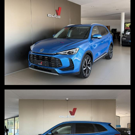
navigatore
clima automatico
sedili anteriori e volante riscaldati
cruise control adattivo
intelligent cruise assist
limitatore di velocità
frenata d'emergenza assistita
controllo elettronico della corsia
alert anglo cieco
sensore luci
selettore modalità di guida
OFFERTA ABBINATA A PROMO V, VALIDA ESCLUSIVAMENTE CON
SOTTOSCRIZIONE DI UN FINANZIAMENTO
Per ulteriori informazioni, visita il nostro sito www.autov.it
Condizioni chiare, certe e trasparenti
Permutiamo o rottamiamo il tuo usato
Consegna a domicilio in tutta Italia, isole comprese, salvo accordo